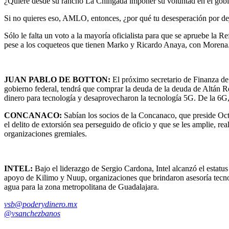
¿Quiere desde su rancho La Chingada imponer su voluntad en el gobi
Si no quieres eso, AMLO, entonces, ¿por qué tu desesperación por dej
Sólo le falta un voto a la mayoría oficialista para que se apruebe la
pese a los coqueteos que tienen Marko y Ricardo Anaya, con Moren
JUAN PABLO DE BOTTON:
El próximo secretario de Finanza de
gobierno federal, tendrá que comprar la deuda de la deuda de Altán Re
dinero para tecnología y desaprovecharon la tecnología 5G. De la 6G,
CONCANACO:
Sabían los socios de la Concanaco, que preside Octa
el delito de extorsión sea perseguido de oficio y que se les amplie, re
organizaciones gremiales.
INTEL:
Bajo el liderazgo de Sergio Cardona, Intel alcanzó el estatu
apoyo de Kilimo y Nuup, organizaciones que brindaron asesoría tecnol
agua para la zona metropolitana de Guadalajara.
vsb@poderydinero.mx
@vsanchezbanos