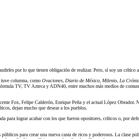
dirles por lo que tienen obligación de realizar. Pero, sí soy un crítico
de tuve columna, como
Ovaciones
,
Diario de México
,
Milenio
,
La Cróni
, Fórmula TV, TV Azteca y ADN40, entre muchos más medios de comunica
Vicente Fox, Felipe Calderón, Enrique Peña y el actual López Obrador. 
íticos, dejan mucho que desear a los pueblos.
a para lograr acabar con los que fueron opositores, críticos o, por def
s públicos para crear una nueva casta de ricos y poderosos. La clase po