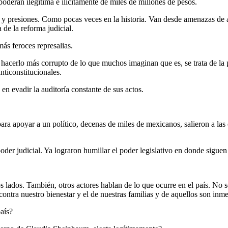
apoderan ilegítima e ilícitamente de miles de millones de pesos.
y presiones. Como pocas veces en la historia. Van desde amenazas de aud
de la reforma judicial.
ás feroces represalias.
 hacerlo más corrupto de lo que muchos imaginan que es, se trata de la
nticonstitucionales.
n evadir la auditoría constante de sus actos.
ra apoyar a un político, decenas de miles de mexicanos, salieron a las c
poder judicial. Ya lograron humillar el poder legislativo en donde siguen
os lados. También, otros actores hablan de lo que ocurre en el país. No s
 contra nuestro bienestar y el de nuestras familias y de aquellos son in
país?