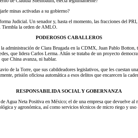
erno de Claudia Sheinbaum, electa legítimamente?
arle minas activadas a su gobierno?
 Reforma Judicial. Un senador y, hasta el momento, las fracciones del 
a. Tiembla la orden de AMLO.
PODEROSOS CABALLEROS
 la administración de Clara Brugada en la CDMX, Juan Pablo Botton, ti
des, que lidera Carlos Lerma. Altán se trataba de un proyecto democrati
 que China avanza, ni hablar.
vio de la Torre, que sus cabildeadores legislativos, que les cuestan una
almente, prisión oficiosa automática a esos delitos que encarecen la cade
RESPONSABILIDA SOCIAL Y GOBERNANZA
s de Agua Neta Positiva en México; el de una empresa que devuelve al m
ógica y agronómica, así como servicios técnicos de micro riego y uso e