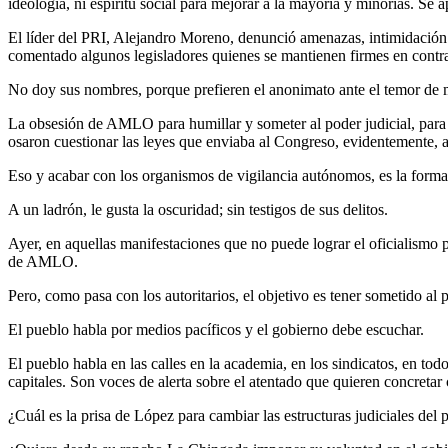
ideología, ni espíritu social para mejorar a la mayoría y minorías. Se 
El líder del PRI, Alejandro Moreno, denunció amenazas, intimidación 
comentado algunos legisladores quienes se mantienen firmes en contra 
No doy sus nombres, porque prefieren el anonimato ante el temor de m
La obsesión de AMLO para humillar y someter al poder judicial, para
osaron cuestionar las leyes que enviaba al Congreso, evidentemente, a
Eso y acabar con los organismos de vigilancia autónomos, es la forma e
A un ladrón, le gusta la oscuridad; sin testigos de sus delitos.
Ayer, en aquellas manifestaciones que no puede lograr el oficialismo pa
de AMLO.
Pero, como pasa con los autoritarios, el objetivo es tener sometido al 
El pueblo habla por medios pacíficos y el gobierno debe escuchar.
El pueblo habla en las calles en la academia, en los sindicatos, en tod
capitales. Son voces de alerta sobre el atentado que quieren concretar
¿Cuál es la prisa de López para cambiar las estructuras judiciales del 