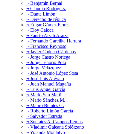
¬ Benjamín Bernal
¬ Claudia Rodríguez
¬ Dante Limón
¬ Derecho de réplica
¬ Edgar Gómez Flores
¬ Eloy Caloca
¬ Fausto Alzati Araiza
¬ Fernando Garcilita Herrera
¬ Francisco Reynoso
¬ Javier Cadena Cárdenas
¬ Jorge Castro Noriega
¬ Jorge Tenorio Polo
¬ Jorge Velázquez
¬ José Antonio López Sosa
¬ José Luis Arévalo
¬ Juan Manuel Magaña
¬ Luis Ángel García
¬ Mario San Martí
¬ Mario Sánchez M.
¬ Mauro Benites G.
¬ Roberto Limón García
¬ Salvador Estrada
¬ Sócrates A. Campos Lemus
¬ Vladimir Galeana Solórzano
¬ Yolanda Montalvo