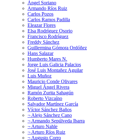
Ángel Soriano
Armando Ríos Ruiz
Carlos Pozos
Carlos Ramos Padilla
Eleazar Flores
Elsa Rodríguez Osorio
Francisco Rodríguez
Freddy Sánchez
Guillermina Gómora Ordóñez
Hans Salazar
Humberto Mares N.
Jorge Luis Galicia Palacios
José Luis Montañez Aguilar
Luis Muñoz
Mauricio Conde Olivares
Miguel Ángel Rivera
Ramón Zurita Sahagún
Roberto Vizcaíno
Salvador Martínez García
Víctor Sánchez Baños
¬ Alejo Sánchez Cano
¬ Armando Sepúlveda Ibarra
¬ Arturo Nahle
¬ Arturo Ríos Ruiz
¬ Augusto Corro