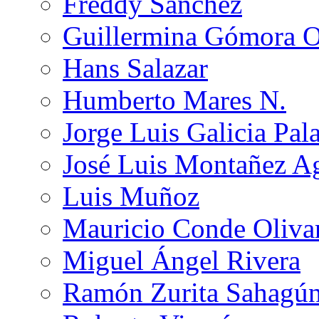
Freddy Sánchez
Guillermina Gómora 
Hans Salazar
Humberto Mares N.
Jorge Luis Galicia Pal
José Luis Montañez Ag
Luis Muñoz
Mauricio Conde Oliva
Miguel Ángel Rivera
Ramón Zurita Sahagú