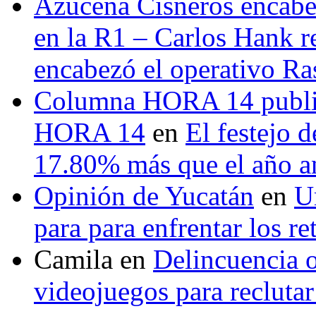
Azucena Cisneros encabez
en la R1 – Carlos Hank r
encabezó el operativo Ras
Columna HORA 14 public
HORA 14
en
El festejo 
17.80% más que el año 
Opinión de Yucatán
en
U
para para enfrentar los re
Camila
en
Delincuencia o
videojuegos para recluta