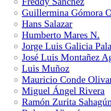
Freddy Sánchez
Guillermina Gómora 
Hans Salazar
Humberto Mares N.
Jorge Luis Galicia Pal
José Luis Montañez Ag
Luis Muñoz
Mauricio Conde Oliva
Miguel Ángel Rivera
Ramón Zurita Sahagú