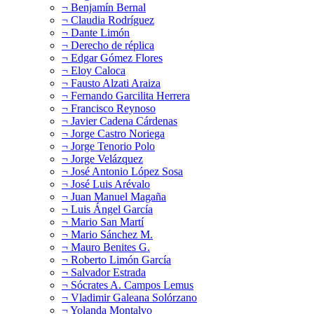
¬ Benjamín Bernal
¬ Claudia Rodríguez
¬ Dante Limón
¬ Derecho de réplica
¬ Edgar Gómez Flores
¬ Eloy Caloca
¬ Fausto Alzati Araiza
¬ Fernando Garcilita Herrera
¬ Francisco Reynoso
¬ Javier Cadena Cárdenas
¬ Jorge Castro Noriega
¬ Jorge Tenorio Polo
¬ Jorge Velázquez
¬ José Antonio López Sosa
¬ José Luis Arévalo
¬ Juan Manuel Magaña
¬ Luis Ángel García
¬ Mario San Martí
¬ Mario Sánchez M.
¬ Mauro Benites G.
¬ Roberto Limón García
¬ Salvador Estrada
¬ Sócrates A. Campos Lemus
¬ Vladimir Galeana Solórzano
¬ Yolanda Montalvo