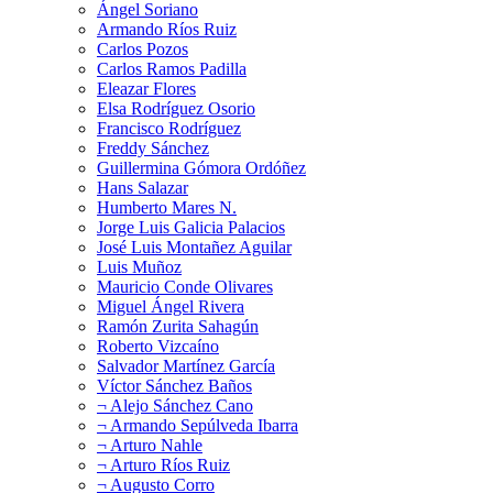
Ángel Soriano
Armando Ríos Ruiz
Carlos Pozos
Carlos Ramos Padilla
Eleazar Flores
Elsa Rodríguez Osorio
Francisco Rodríguez
Freddy Sánchez
Guillermina Gómora Ordóñez
Hans Salazar
Humberto Mares N.
Jorge Luis Galicia Palacios
José Luis Montañez Aguilar
Luis Muñoz
Mauricio Conde Olivares
Miguel Ángel Rivera
Ramón Zurita Sahagún
Roberto Vizcaíno
Salvador Martínez García
Víctor Sánchez Baños
¬ Alejo Sánchez Cano
¬ Armando Sepúlveda Ibarra
¬ Arturo Nahle
¬ Arturo Ríos Ruiz
¬ Augusto Corro