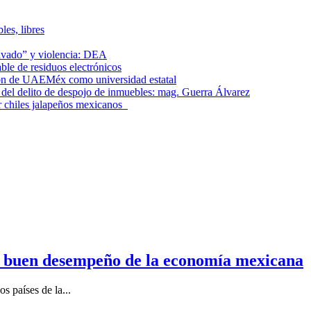
les, libres
lavado” y violencia: DEA
le de residuos electrónicos
ción de UAEMéx como universidad estatal
el delito de despojo de inmuebles: mag. Guerra Álvarez
r chiles jalapeños mexicanos
n buen desempeño de la economía mexicana
s países de la...