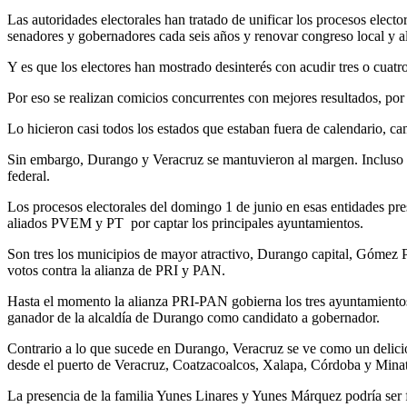
Las autoridades electorales han tratado de unificar los procesos electo
senadores y gobernadores cada seis años y renovar congreso local y al
Y es que los electores han mostrado desinterés con acudir tres o cuatr
Por eso se realizan comicios concurrentes con mejores resultados, por 
Lo hicieron casi todos los estados que estaban fuera de calendario, ca
Sin embargo, Durango y Veracruz se mantuvieron al margen. Incluso D
federal.
Los procesos electorales del domingo 1 de junio en esas entidades pres
aliados PVEM y PT por captar los principales ayuntamientos.
Son tres los municipios de mayor atractivo, Durango capital, Gómez P
votos contra la alianza de PRI y PAN.
Hasta el momento la alianza PRI-PAN gobierna los tres ayuntamientos
ganador de la alcaldía de Durango como candidato a gobernador.
Contrario a lo que sucede en Durango, Veracruz se ve como un delici
desde el puerto de Veracruz, Coatzacoalcos, Xalapa, Córdoba y Minatitl
La presencia de la familia Yunes Linares y Yunes Márquez podría ser