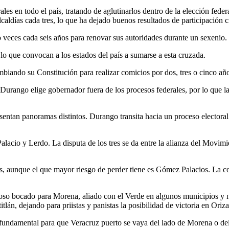
rales en todo el país, tratando de aglutinarlos dentro de la elección fed
caldías cada tres, lo que ha dejado buenos resultados de participación 
o veces cada seis años para renovar sus autoridades durante un sexenio.
lo que convocan a los estados del país a sumarse a esta cruzada.
mbiando su Constitución para realizar comicios por dos, tres o cinco año
urango elige gobernador fuera de los procesos federales, por lo que l
entan panoramas distintos. Durango transita hacia un proceso electoral 
alacio y Lerdo. La disputa de los tres se da entre la alianza del Movi
, aunque el que mayor riesgo de perder tiene es Gómez Palacios. La con
oso bocado para Morena, aliado con el Verde en algunos municipios y n
án, dejando para priistas y panistas la posibilidad de victoria en Oriza
 fundamental para que Veracruz puerto se vaya del lado de Morena o de