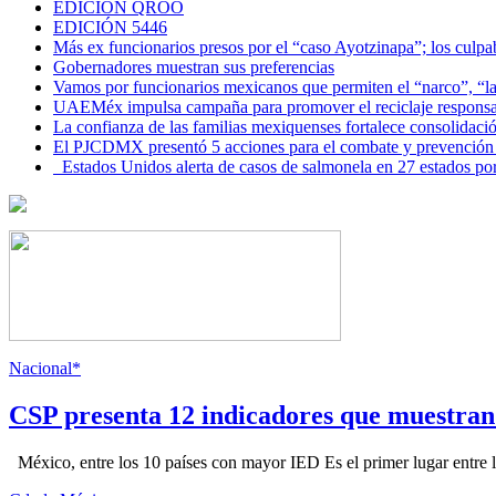
EDICIÓN QROO
EDICIÓN 5446
Más ex funcionarios presos por el “caso Ayotzinapa”; los culpab
Gobernadores muestran sus preferencias
Vamos por funcionarios mexicanos que permiten el “narco”, “
UAEMéx impulsa campaña para promover el reciclaje responsab
La confianza de las familias mexiquenses fortalece consolida
El PJCDMX presentó 5 acciones para el combate y prevención d
Estados Unidos alerta de casos de salmonela en 27 estados po
Nacional*
CSP presenta 12 indicadores que muestra
México, entre los 10 países con mayor IED Es el primer lugar entre lo