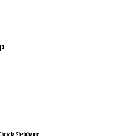
mp
Claudia Sheinbaum
.