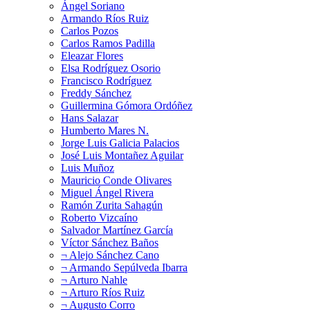
Ángel Soriano
Armando Ríos Ruiz
Carlos Pozos
Carlos Ramos Padilla
Eleazar Flores
Elsa Rodríguez Osorio
Francisco Rodríguez
Freddy Sánchez
Guillermina Gómora Ordóñez
Hans Salazar
Humberto Mares N.
Jorge Luis Galicia Palacios
José Luis Montañez Aguilar
Luis Muñoz
Mauricio Conde Olivares
Miguel Ángel Rivera
Ramón Zurita Sahagún
Roberto Vizcaíno
Salvador Martínez García
Víctor Sánchez Baños
¬ Alejo Sánchez Cano
¬ Armando Sepúlveda Ibarra
¬ Arturo Nahle
¬ Arturo Ríos Ruiz
¬ Augusto Corro