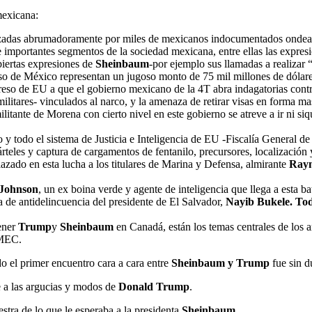
mexicana:
ezadas abrumadoramente por miles de mexicanos indocumentados ondeand
e importantes segmentos de la sociedad mexicana, entre ellas las expres
abiertas expresiones de
Sheinbaum
-por ejemplo sus llamadas a realizar 
so de México representan un jugoso monto de 75 mil millones de dólare
eso de EU a que el gobierno mexicano de la 4T abra indagatorias contra 
litares- vinculados al narco, y la amenaza de retirar visas en forma mas
militante de Morena con cierto nivel en este gobierno se atreve a ir ni
y todo el sistema de Justicia e Inteligencia de EU -Fiscalía General d
teles y captura de cargamentos de fentanilo, precursores, localización y
azado en esta lucha a los titulares de Marina y Defensa, almirante
Raym
 Johnson
, un ex boina verde y agente de inteligencia que llega a esta b
a de antidelincuencia del presidente de El Salvador,
Nayib Bukele. Tod
tener
Trump
y
Sheinbaum
en Canadá, están los temas centrales de los 
-MEC.
do el primer encuentro cara a cara entre
Sheinbaum y Trump
fue sin d
e a las argucias y modos de
Donald Trump
.
stra de lo que le esperaba a la presidenta
Sheinbaum
.