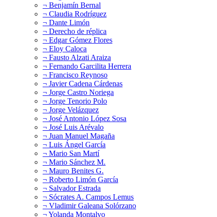
¬ Benjamín Bernal
¬ Claudia Rodríguez
¬ Dante Limón
¬ Derecho de réplica
¬ Edgar Gómez Flores
¬ Eloy Caloca
¬ Fausto Alzati Araiza
¬ Fernando Garcilita Herrera
¬ Francisco Reynoso
¬ Javier Cadena Cárdenas
¬ Jorge Castro Noriega
¬ Jorge Tenorio Polo
¬ Jorge Velázquez
¬ José Antonio López Sosa
¬ José Luis Arévalo
¬ Juan Manuel Magaña
¬ Luis Ángel García
¬ Mario San Martí
¬ Mario Sánchez M.
¬ Mauro Benites G.
¬ Roberto Limón García
¬ Salvador Estrada
¬ Sócrates A. Campos Lemus
¬ Vladimir Galeana Solórzano
¬ Yolanda Montalvo