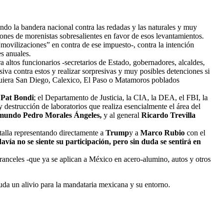
o la bandera nacional contra las redadas y las naturales y muy
iones de morenistas sobresalientes en favor de esos levantamientos.
“movilizaciones” en contra de ese impuesto-, contra la intención
s anuales.
altos funcionarios -secretarios de Estado, gobernadores, alcaldes,
iva contra estos y realizar sorpresivas y muy posibles detenciones si
 siquiera San Diego, Calexico, El Paso o Matamoros poblados
e
Pat Bondi
; el Departamento de Justicia, la CIA, la DEA, el FBI, la
 destrucción de laboratorios que realiza esencialmente el área del
undo Pedro Morales Ángeles,
y al general
Ricardo Trevilla
atalla representando directamente a
Trump
y a
Marco Rubio
con el
avía no se siente
su participación, pero sin duda se sentirá en
aranceles -que ya se aplican a México en acero-alumino, autos y otros
uda un alivio para la mandataria mexicana y su entorno.