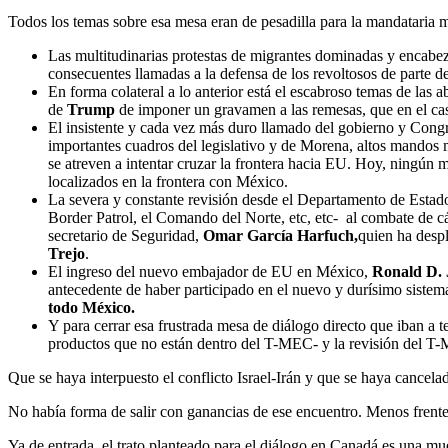
Todos los temas sobre esa mesa eran de pesadilla para la mandataria 
Las multitudinarias protestas de migrantes dominadas y encab
consecuentes llamadas a la defensa de los revoltosos de parte d
En forma colateral a lo anterior está el escabroso temas de las 
de
Trump
de imponer un gravamen a las remesas, que en el ca
El insistente y cada vez más duro llamado del gobierno y Congr
importantes cuadros del legislativo y de Morena, altos mandos mi
se atreven a intentar cruzar la frontera hacia EU. Hoy, ningún 
localizados en la frontera con México.
La severa y constante revisión desde el Departamento de Estado 
Border Patrol, el Comando del Norte, etc, etc- al combate de cár
secretario de Seguridad,
Omar García Harfuch,
quien ha despl
Trejo
.
El ingreso del nuevo embajador de EU en México,
Ronald D.
antecedente de haber participado en el nuevo y durísimo sistem
todo México.
Y para cerrar esa frustrada mesa de diálogo directo que iban a 
productos que no están dentro del T-MEC- y la revisión del T
Que se haya interpuesto el conflicto Israel-Irán y que se haya cancela
No había forma de salir con ganancias de ese encuentro. Menos frent
Ya de entrada, el trato planteado para el diálogo en Canadá es una mue