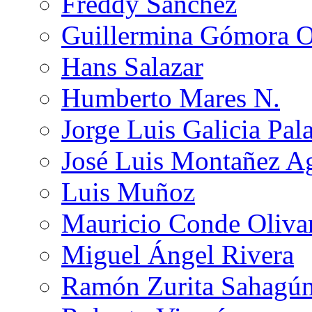
Freddy Sánchez
Guillermina Gómora 
Hans Salazar
Humberto Mares N.
Jorge Luis Galicia Pal
José Luis Montañez Ag
Luis Muñoz
Mauricio Conde Oliva
Miguel Ángel Rivera
Ramón Zurita Sahagú