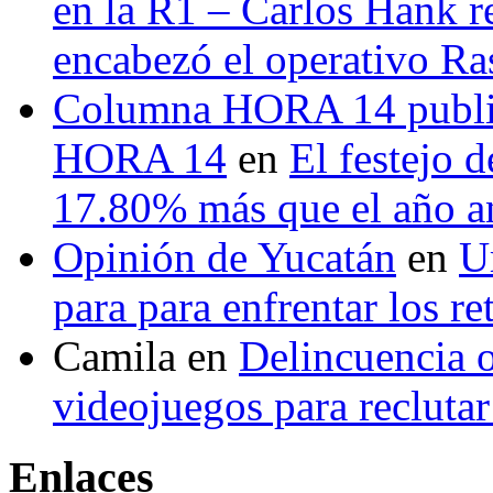
en la R1 – Carlos Hank r
encabezó el operativo Ras
Columna HORA 14 public
HORA 14
en
El festejo 
17.80% más que el año 
Opinión de Yucatán
en
U
para para enfrentar los re
Camila
en
Delincuencia o
videojuegos para recluta
Enlaces