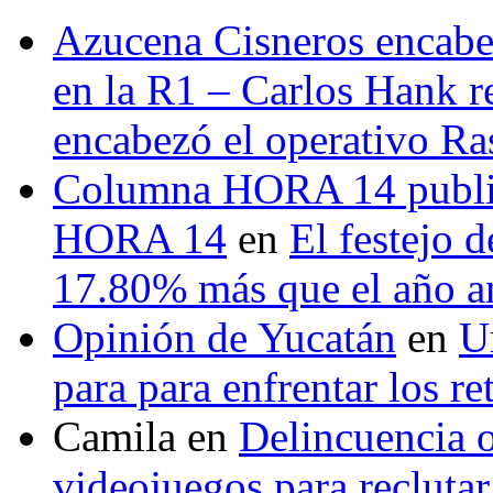
Azucena Cisneros encabez
en la R1 – Carlos Hank r
encabezó el operativo Ras
Columna HORA 14 public
HORA 14
en
El festejo 
17.80% más que el año 
Opinión de Yucatán
en
U
para para enfrentar los re
Camila
en
Delincuencia o
videojuegos para recluta