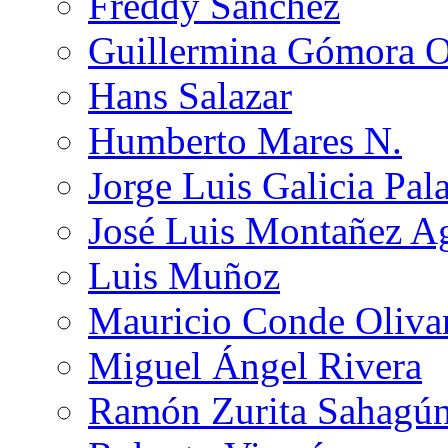
Freddy Sánchez
Guillermina Gómora 
Hans Salazar
Humberto Mares N.
Jorge Luis Galicia Pal
José Luis Montañez Ag
Luis Muñoz
Mauricio Conde Oliva
Miguel Ángel Rivera
Ramón Zurita Sahagú