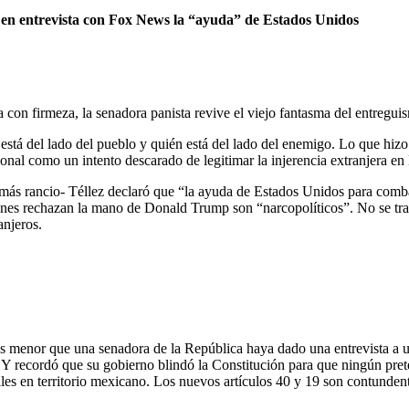
ir en entrevista con Fox News la “ayuda” de Estados Unidos
 con firmeza, la senadora panista revive el viejo fantasma del entreg
stá del lado del pueblo y quién está del lado del enemigo. Lo que hizo
onal como un intento descarado de legitimar la injerencia extranjera e
ás rancio- Téllez declaró que “la ayuda de Estados Unidos para combati
enes rechazan la mano de Donald Trump son “narcopolíticos”. No se trat
anjeros.
es menor que una senadora de la República haya dado una entrevista a 
Y recordó que su gobierno blindó la Constitución para que ningún pretex
ales en territorio mexicano. Los nuevos artículos 40 y 19 son contunden