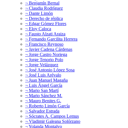
¬ Benjamín Bernal
¬ Claudia Rodríguez
¬ Dante Limón
¬ Derecho de réplica
¬ Edgar Gómez Flores
¬ Eloy Caloca
¬ Fausto Alzati Araiza
¬ Fernando Garcilita Herrera
¬ Francisco Reynoso
¬ Javier Cadena Cárdenas
¬ Jorge Castro Noriega
¬ Jorge Tenorio Polo
¬ Jorge Velázquez
¬ José Antonio López Sosa
¬ José Luis Arévalo
¬ Juan Manuel Magaña
¬ Luis Ángel García
¬ Mario San Martí
¬ Mario Sánchez M.
¬ Mauro Benites G.
¬ Roberto Limón García
¬ Salvador Estrada
¬ Sócrates A. Campos Lemus
¬ Vladimir Galeana Solórzano
¬ Yolanda Montalvo