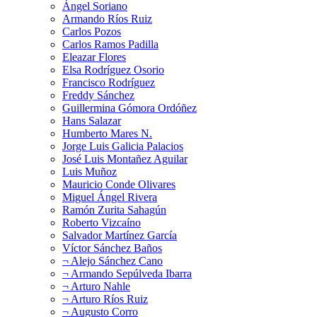
Ángel Soriano
Armando Ríos Ruiz
Carlos Pozos
Carlos Ramos Padilla
Eleazar Flores
Elsa Rodríguez Osorio
Francisco Rodríguez
Freddy Sánchez
Guillermina Gómora Ordóñez
Hans Salazar
Humberto Mares N.
Jorge Luis Galicia Palacios
José Luis Montañez Aguilar
Luis Muñoz
Mauricio Conde Olivares
Miguel Ángel Rivera
Ramón Zurita Sahagún
Roberto Vizcaíno
Salvador Martínez García
Víctor Sánchez Baños
¬ Alejo Sánchez Cano
¬ Armando Sepúlveda Ibarra
¬ Arturo Nahle
¬ Arturo Ríos Ruiz
¬ Augusto Corro