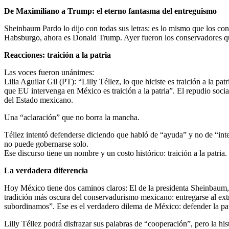
De Maximiliano a Trump: el eterno fantasma del entreguismo
Sheinbaum Pardo lo dijo con todas sus letras: es lo mismo que los co
Habsburgo, ahora es Donald Trump. Ayer fueron los conservadores que en
Reacciones: traición a la patria
Las voces fueron unánimes:
Lilia Aguilar Gil (PT): “Lilly Téllez, lo que hiciste es traición a la 
que EU intervenga en México es traición a la patria”. El repudio soci
del Estado mexicano.
Una “aclaración” que no borra la mancha.
Téllez intentó defenderse diciendo que habló de “ayuda” y no de “int
no puede gobernarse solo.
Ese discurso tiene un nombre y un costo histórico: traición a la patria.
La verdadera diferencia
Hoy México tiene dos caminos claros: El de la presidenta Sheinbaum, q
tradición más oscura del conservadurismo mexicano: entregarse al ext
subordinamos”. Ese es el verdadero dilema de México: defender la patr
Lilly Téllez podrá disfrazar sus palabras de “cooperación”, pero la hi