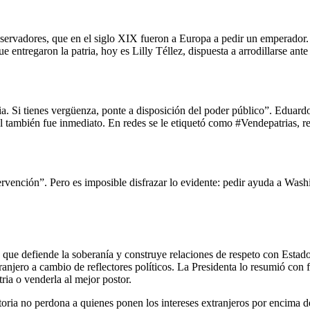
nservadores, que en el siglo XIX fueron a Europa a pedir un emperador
tregaron la patria, hoy es Lilly Téllez, dispuesta a arrodillarse ante 
patria. Si tienes vergüenza, ponte a disposición del poder público”. Edu
al también fue inmediato. En redes se le etiquetó como #Vendepatrias, r
ervención”. Pero es imposible disfrazar lo evidente: pedir ayuda a Was
ue defiende la soberanía y construye relaciones de respeto con Estados
ranjero a cambio de reflectores políticos. La Presidenta lo resumió co
ia o venderla al mejor postor.
storia no perdona a quienes ponen los intereses extranjeros por encima 