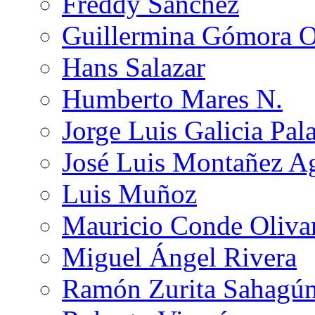
Freddy Sánchez
Guillermina Gómora 
Hans Salazar
Humberto Mares N.
Jorge Luis Galicia Pal
José Luis Montañez Ag
Luis Muñoz
Mauricio Conde Oliva
Miguel Ángel Rivera
Ramón Zurita Sahagú