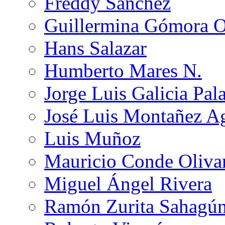
Freddy Sánchez
Guillermina Gómora 
Hans Salazar
Humberto Mares N.
Jorge Luis Galicia Pal
José Luis Montañez Ag
Luis Muñoz
Mauricio Conde Oliva
Miguel Ángel Rivera
Ramón Zurita Sahagú