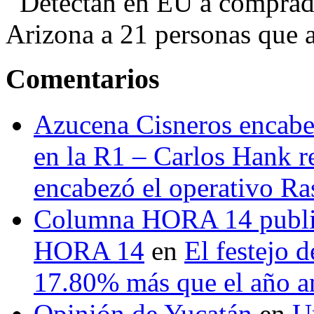
Detectan en EU a comprador
Arizona a 21 personas que a
Comentarios
Azucena Cisneros encabez
en la R1 – Carlos Hank r
encabezó el operativo Ras
Columna HORA 14 public
HORA 14
en
El festejo 
17.80% más que el año 
Opinión de Yucatán
en
U