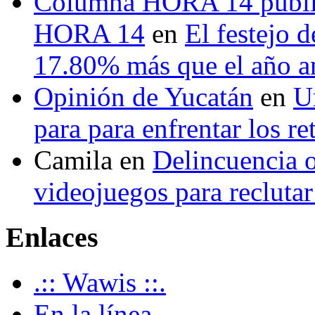
Columna HORA 14 public
HORA 14
en
El festejo 
17.80% más que el año 
Opinión de Yucatán
en
U
para para enfrentar los re
Camila
en
Delincuencia o
videojuegos para recluta
Enlaces
.:: Wawis ::.
En la línea