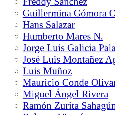
Freddy Sánchez
Guillermina Gómora 
Hans Salazar
Humberto Mares N.
Jorge Luis Galicia Pal
José Luis Montañez Ag
Luis Muñoz
Mauricio Conde Oliva
Miguel Ángel Rivera
Ramón Zurita Sahagú