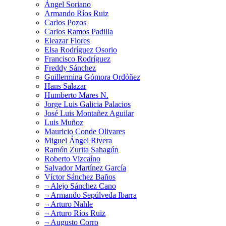
Ángel Soriano
Armando Ríos Ruiz
Carlos Pozos
Carlos Ramos Padilla
Eleazar Flores
Elsa Rodríguez Osorio
Francisco Rodríguez
Freddy Sánchez
Guillermina Gómora Ordóñez
Hans Salazar
Humberto Mares N.
Jorge Luis Galicia Palacios
José Luis Montañez Aguilar
Luis Muñoz
Mauricio Conde Olivares
Miguel Ángel Rivera
Ramón Zurita Sahagún
Roberto Vizcaíno
Salvador Martínez García
Víctor Sánchez Baños
¬ Alejo Sánchez Cano
¬ Armando Sepúlveda Ibarra
¬ Arturo Nahle
¬ Arturo Ríos Ruiz
¬ Augusto Corro