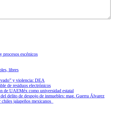
 y procesos escénicos
les, libres
lavado” y violencia: DEA
le de residuos electrónicos
ción de UAEMéx como universidad estatal
el delito de despojo de inmuebles: mag. Guerra Álvarez
r chiles jalapeños mexicanos