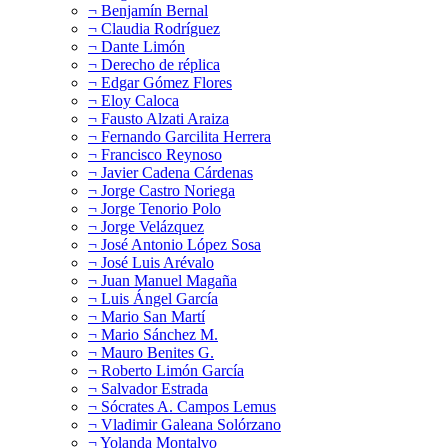
¬ Benjamín Bernal
¬ Claudia Rodríguez
¬ Dante Limón
¬ Derecho de réplica
¬ Edgar Gómez Flores
¬ Eloy Caloca
¬ Fausto Alzati Araiza
¬ Fernando Garcilita Herrera
¬ Francisco Reynoso
¬ Javier Cadena Cárdenas
¬ Jorge Castro Noriega
¬ Jorge Tenorio Polo
¬ Jorge Velázquez
¬ José Antonio López Sosa
¬ José Luis Arévalo
¬ Juan Manuel Magaña
¬ Luis Ángel García
¬ Mario San Martí
¬ Mario Sánchez M.
¬ Mauro Benites G.
¬ Roberto Limón García
¬ Salvador Estrada
¬ Sócrates A. Campos Lemus
¬ Vladimir Galeana Solórzano
¬ Yolanda Montalvo