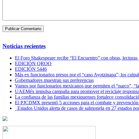
Noticias recientes
El Foro Shakespeare recibe “El Encuentro” con obras, lecturas
EDICIÓN QROO
EDICIÓN 5446
Más ex funcionarios presos por el “caso Ayotzinapa”; los culpab
Gobernadores muestran sus preferencias
Vamos por funcionarios mexicanos que permiten el “narco”, “
UAEMéx impulsa campaña para promover el reciclaje responsab
La confianza de las familias mexiquenses fortalece consolida
El PJCDMX presentó 5 acciones para el combate y prevención d
Estados Unidos alerta de casos de salmonela en 27 estados po