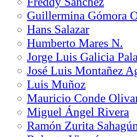
Freddy Sánchez
Guillermina Gómora 
Hans Salazar
Humberto Mares N.
Jorge Luis Galicia Pal
José Luis Montañez Ag
Luis Muñoz
Mauricio Conde Oliva
Miguel Ángel Rivera
Ramón Zurita Sahagú