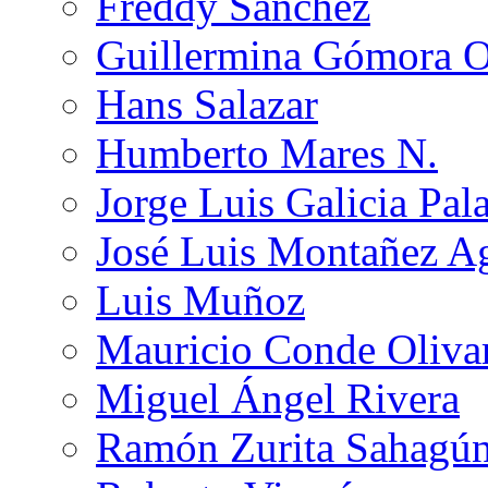
Freddy Sánchez
Guillermina Gómora 
Hans Salazar
Humberto Mares N.
Jorge Luis Galicia Pal
José Luis Montañez Ag
Luis Muñoz
Mauricio Conde Oliva
Miguel Ángel Rivera
Ramón Zurita Sahagú