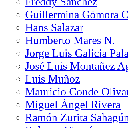
Freddy Sánchez
Guillermina Gómora 
Hans Salazar
Humberto Mares N.
Jorge Luis Galicia Pal
José Luis Montañez Ag
Luis Muñoz
Mauricio Conde Oliva
Miguel Ángel Rivera
Ramón Zurita Sahagú