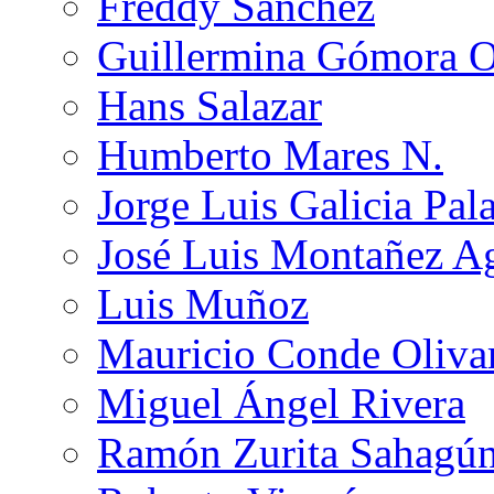
Freddy Sánchez
Guillermina Gómora 
Hans Salazar
Humberto Mares N.
Jorge Luis Galicia Pal
José Luis Montañez Ag
Luis Muñoz
Mauricio Conde Oliva
Miguel Ángel Rivera
Ramón Zurita Sahagú