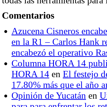
todas las herramientas para ll
Comentarios
Azucena Cisneros encabez
en la R1 – Carlos Hank r
encabezó el operativo Ras
Columna HORA 14 public
HORA 14
en
El festejo 
17.80% más que el año 
Opinión de Yucatán
en
U
para para enfrentar los re