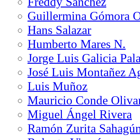
Freddy Sánchez
Guillermina Gómora 
Hans Salazar
Humberto Mares N.
Jorge Luis Galicia Pal
José Luis Montañez Ag
Luis Muñoz
Mauricio Conde Oliva
Miguel Ángel Rivera
Ramón Zurita Sahagú