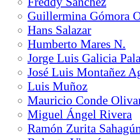
Freddy Sánchez
Guillermina Gómora 
Hans Salazar
Humberto Mares N.
Jorge Luis Galicia Pal
José Luis Montañez Ag
Luis Muñoz
Mauricio Conde Oliva
Miguel Ángel Rivera
Ramón Zurita Sahagú