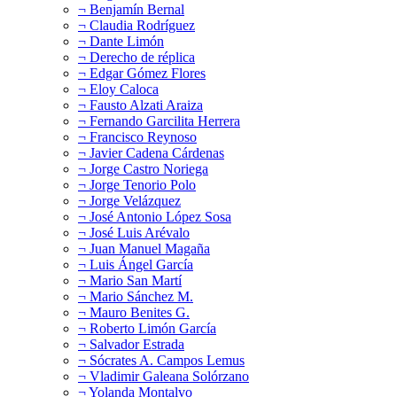
¬ Benjamín Bernal
¬ Claudia Rodríguez
¬ Dante Limón
¬ Derecho de réplica
¬ Edgar Gómez Flores
¬ Eloy Caloca
¬ Fausto Alzati Araiza
¬ Fernando Garcilita Herrera
¬ Francisco Reynoso
¬ Javier Cadena Cárdenas
¬ Jorge Castro Noriega
¬ Jorge Tenorio Polo
¬ Jorge Velázquez
¬ José Antonio López Sosa
¬ José Luis Arévalo
¬ Juan Manuel Magaña
¬ Luis Ángel García
¬ Mario San Martí
¬ Mario Sánchez M.
¬ Mauro Benites G.
¬ Roberto Limón García
¬ Salvador Estrada
¬ Sócrates A. Campos Lemus
¬ Vladimir Galeana Solórzano
¬ Yolanda Montalvo