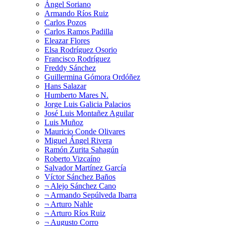
Ángel Soriano
Armando Ríos Ruiz
Carlos Pozos
Carlos Ramos Padilla
Eleazar Flores
Elsa Rodríguez Osorio
Francisco Rodríguez
Freddy Sánchez
Guillermina Gómora Ordóñez
Hans Salazar
Humberto Mares N.
Jorge Luis Galicia Palacios
José Luis Montañez Aguilar
Luis Muñoz
Mauricio Conde Olivares
Miguel Ángel Rivera
Ramón Zurita Sahagún
Roberto Vizcaíno
Salvador Martínez García
Víctor Sánchez Baños
¬ Alejo Sánchez Cano
¬ Armando Sepúlveda Ibarra
¬ Arturo Nahle
¬ Arturo Ríos Ruiz
¬ Augusto Corro