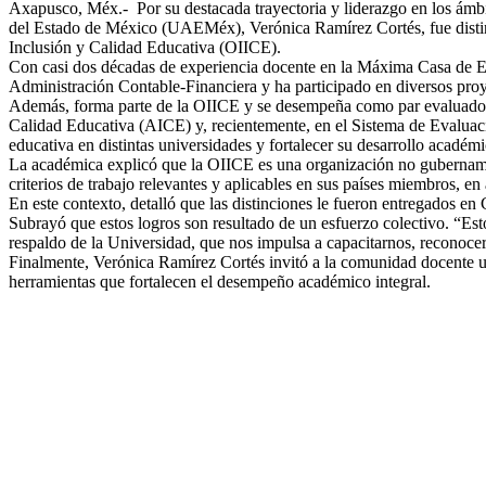
Axapusco, Méx.- Por su destacada trayectoria y liderazgo en los ámbi
del Estado de México (UAEMéx), Verónica Ramírez Cortés, fue disting
Inclusión y Calidad Educativa (OIICE).
Con casi dos décadas de experiencia docente en la Máxima Casa de Es
Administración Contable-Financiera y ha participado en diversos proyec
Además, forma parte de la OIICE y se desempeña como par evaluador
Calidad Educativa (AICE) y, recientemente, en el Sistema de Evaluac
educativa en distintas universidades y fortalecer su desarrollo académi
La académica explicó que la OIICE es una organización no gubernament
criterios de trabajo relevantes y aplicables en sus países miembros, en 
En este contexto, detalló que las distinciones le fueron entregados en
Subrayó que estos logros son resultado de un esfuerzo colectivo. “Est
respaldo de la Universidad, que nos impulsa a capacitarnos, reconocer
Finalmente, Verónica Ramírez Cortés invitó a la comunidad docente un
herramientas que fortalecen el desempeño académico integral.