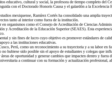
tos educativo, cultural y social, la profesora de tiempo completo del 
uida con el Doctorado Honoris Causa y el galardón a la Excelencia Ed
tudios mexiquense, Ramírez Cortés ha consolidado una amplia trayecto
tos tanto al interior como fuera de la institución.
 en organismos como el Consejo de Acreditación de Ciencias Administ
ión y Acreditación de la Educación Superior (SEAES). Esta experiencia
co.
al y sin fines de lucro cuyo objetivo es promover estándares de calid
apoyo a las instituciones educativas.
 Cusco, Perú, como un reconocimiento a su trayectoria y a su labor en fa
o no hubiese sido posible sin el apoyo de estudiantes y colegas que inf
 áreas de oportunidad y generar cambios que impacten dentro y fuera de 
iversitaria a continuar con su formación y actualización profesional, 