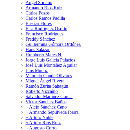
Ángel Soriano
Armando Ríos Ruiz
Carlos Pozos
Carlos Ramos Padilla
Eleazar Flores
Elsa Rodríguez Osorio
Francisco Rodríguez
Freddy Sánchez
Guillermina Gómora Ordóñez
Hans Salazar
Humberto Mares N.
Jorge Luis Galicia Palacios
José Luis Montañez Aguilar
Luis Muñoz
Mauricio Conde Olivares
Miguel Ángel Rivera
Ramón Zurita Sahagún
Roberto Vizcaíno
Salvador Martínez García
Víctor Sánchez Baños
¬ Alejo Sánchez Cano
¬ Armando Sepúlveda Ibarra
¬ Arturo Nahle
¬ Arturo Ríos Ruiz
¬ Augusto Corro