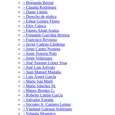
¬ Benjamín Bernal
¬ Claudia Rodríguez
¬ Dante Limón
¬ Derecho de réplica
¬ Edgar Gómez Flores
¬ Eloy Caloca
¬ Fausto Alzati Araiza
¬ Fernando Garcilita Herrera
¬ Francisco Reynoso
¬ Javier Cadena Cárdenas
¬ Jorge Castro Noriega
¬ Jorge Tenorio Polo
¬ Jorge Velázquez
¬ José Antonio López Sosa
¬ José Luis Arévalo
¬ Juan Manuel Magaña
¬ Luis Ángel García
¬ Mario San Martí
¬ Mario Sánchez M.
¬ Mauro Benites G.
¬ Roberto Limón García
¬ Salvador Estrada
¬ Sócrates A. Campos Lemus
¬ Vladimir Galeana Solórzano
¬ Yolanda Montalvo