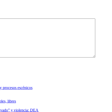
 y procesos escénicos
les, libres
lavado” y violencia: DEA