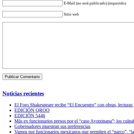
E-Mail (no será publicado) (requerido)
Sitio web
Noticias recientes
El Foro Shakespeare recibe “El Encuentro” con obras, lecturas
EDICIÓN QROO
EDICIÓN 5446
Más ex funcionarios presos por el “caso Ayotzinapa”; los culpab
Gobernadores muestran sus preferencias
Vamos por funcionarios mexicanos que permiten el “narco”, “