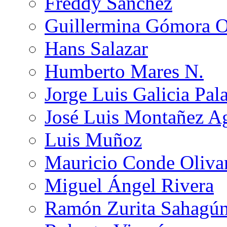
Freddy Sánchez
Guillermina Gómora 
Hans Salazar
Humberto Mares N.
Jorge Luis Galicia Pal
José Luis Montañez Ag
Luis Muñoz
Mauricio Conde Oliva
Miguel Ángel Rivera
Ramón Zurita Sahagú