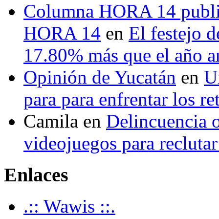
Columna HORA 14 public
HORA 14
en
El festejo 
17.80% más que el año 
Opinión de Yucatán
en
U
para para enfrentar los re
Camila
en
Delincuencia o
videojuegos para recluta
Enlaces
.:: Wawis ::.