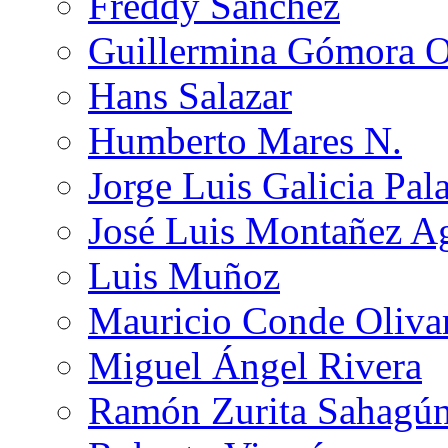
Freddy Sánchez
Guillermina Gómora 
Hans Salazar
Humberto Mares N.
Jorge Luis Galicia Pal
José Luis Montañez Ag
Luis Muñoz
Mauricio Conde Oliva
Miguel Ángel Rivera
Ramón Zurita Sahagú