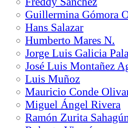
Freddy Sánchez
Guillermina Gómora 
Hans Salazar
Humberto Mares N.
Jorge Luis Galicia Pal
José Luis Montañez Ag
Luis Muñoz
Mauricio Conde Oliva
Miguel Ángel Rivera
Ramón Zurita Sahagú