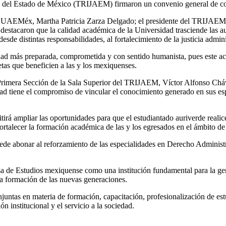
a del Estado de México (TRIJAEM) firmaron un convenio general de co
de la UAEMéx, Martha Patricia Zarza Delgado; el presidente del TRIJAEM
stacaron que la calidad académica de la Universidad trasciende las au
sde distintas responsabilidades, al fortalecimiento de la justicia admini
dad más preparada, comprometida y con sentido humanista, pues este acu
tas que beneficien a las y los mexiquenses.
la Primera Sección de la Sala Superior del TRIJAEM, Víctor Alfonso Chá
 tiene el compromiso de vincular el conocimiento generado en sus espa
 ampliar las oportunidades para que el estudiantado auriverde realice s
rtalecer la formación académica de las y los egresados en el ámbito de l
e abonar al reforzamiento de las especialidades en Derecho Administra
de Estudios mexiquense como una institución fundamental para la gene
 la formación de las nuevas generaciones.
juntas en materia de formación, capacitación, profesionalización de estu
n institucional y el servicio a la sociedad.