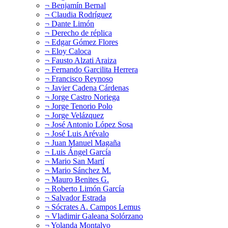
¬ Benjamín Bernal
¬ Claudia Rodríguez
¬ Dante Limón
¬ Derecho de réplica
¬ Edgar Gómez Flores
¬ Eloy Caloca
¬ Fausto Alzati Araiza
¬ Fernando Garcilita Herrera
¬ Francisco Reynoso
¬ Javier Cadena Cárdenas
¬ Jorge Castro Noriega
¬ Jorge Tenorio Polo
¬ Jorge Velázquez
¬ José Antonio López Sosa
¬ José Luis Arévalo
¬ Juan Manuel Magaña
¬ Luis Ángel García
¬ Mario San Martí
¬ Mario Sánchez M.
¬ Mauro Benites G.
¬ Roberto Limón García
¬ Salvador Estrada
¬ Sócrates A. Campos Lemus
¬ Vladimir Galeana Solórzano
¬ Yolanda Montalvo