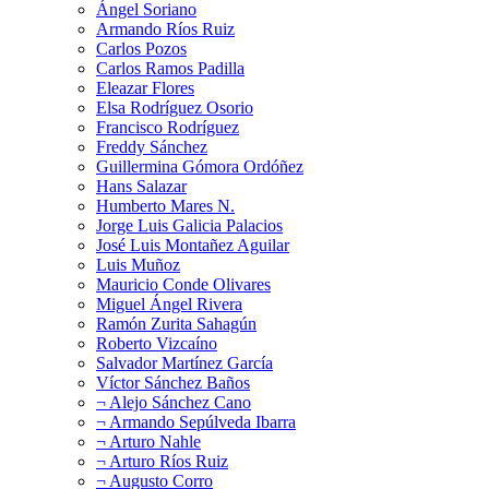
Ángel Soriano
Armando Ríos Ruiz
Carlos Pozos
Carlos Ramos Padilla
Eleazar Flores
Elsa Rodríguez Osorio
Francisco Rodríguez
Freddy Sánchez
Guillermina Gómora Ordóñez
Hans Salazar
Humberto Mares N.
Jorge Luis Galicia Palacios
José Luis Montañez Aguilar
Luis Muñoz
Mauricio Conde Olivares
Miguel Ángel Rivera
Ramón Zurita Sahagún
Roberto Vizcaíno
Salvador Martínez García
Víctor Sánchez Baños
¬ Alejo Sánchez Cano
¬ Armando Sepúlveda Ibarra
¬ Arturo Nahle
¬ Arturo Ríos Ruiz
¬ Augusto Corro