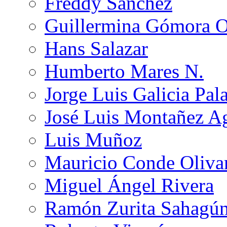
Freddy Sánchez
Guillermina Gómora 
Hans Salazar
Humberto Mares N.
Jorge Luis Galicia Pal
José Luis Montañez Ag
Luis Muñoz
Mauricio Conde Oliva
Miguel Ángel Rivera
Ramón Zurita Sahagú