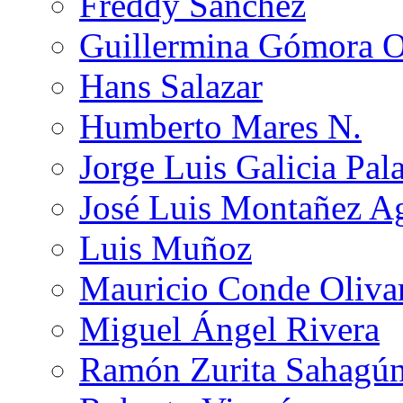
Freddy Sánchez
Guillermina Gómora 
Hans Salazar
Humberto Mares N.
Jorge Luis Galicia Pal
José Luis Montañez Ag
Luis Muñoz
Mauricio Conde Oliva
Miguel Ángel Rivera
Ramón Zurita Sahagú