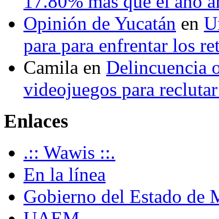
17.80% más que el año 
Opinión de Yucatán
en
U
para para enfrentar los re
Camila
en
Delincuencia o
videojuegos para recluta
Enlaces
.:: Wawis ::.
En la línea
Gobierno del Estado de 
UAEM