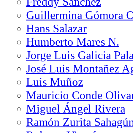
Freddy Sánchez
Guillermina Gómora 
Hans Salazar
Humberto Mares N.
Jorge Luis Galicia Pal
José Luis Montañez Ag
Luis Muñoz
Mauricio Conde Oliva
Miguel Ángel Rivera
Ramón Zurita Sahagú