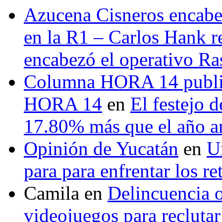
Azucena Cisneros encabez
en la R1 – Carlos Hank r
encabezó el operativo Ras
Columna HORA 14 public
HORA 14
en
El festejo 
17.80% más que el año 
Opinión de Yucatán
en
U
para para enfrentar los re
Camila
en
Delincuencia o
videojuegos para recluta