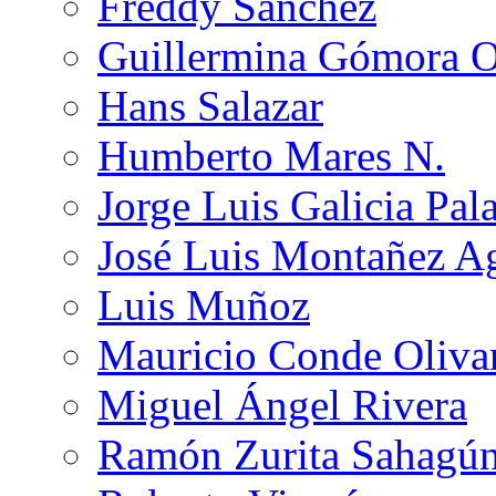
Freddy Sánchez
Guillermina Gómora 
Hans Salazar
Humberto Mares N.
Jorge Luis Galicia Pal
José Luis Montañez Ag
Luis Muñoz
Mauricio Conde Oliva
Miguel Ángel Rivera
Ramón Zurita Sahagú