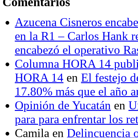
Comentarios
Azucena Cisneros encabez
en la R1 – Carlos Hank r
encabezó el operativo Ras
Columna HORA 14 public
HORA 14
en
El festejo 
17.80% más que el año 
Opinión de Yucatán
en
U
para para enfrentar los re
Camila
en
Delincuencia o