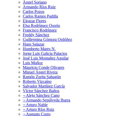
Ángel Soriano
Armando Ríos Ruiz
Carlos Pozos
Carlos Ramos Padilla
Eleazar Flores
Elsa Rodríguez Osorio
Francisco Rodríguez
Freddy Sánchez
Guillermina Gómora Ordóñez
Hans Salazar
Humberto Mares N.
Jorge Luis Galicia Palacios
José Luis Montañez Aguilar
Luis Muñoz
Mauricio Conde Olivares
Miguel Ángel Rivera
Ramón Zurita Sahagún
Roberto Vizcaíno
Salvador Martínez García
Víctor Sánchez Baños
¬ Alejo Sánchez Cano
¬ Armando Sepúlveda Ibarra
¬ Arturo Nahle
¬ Arturo Ríos Ruiz
¬ Augusto Corro