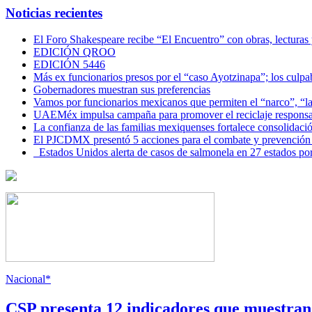
Noticias recientes
El Foro Shakespeare recibe “El Encuentro” con obras, lecturas
EDICIÓN QROO
EDICIÓN 5446
Más ex funcionarios presos por el “caso Ayotzinapa”; los culpab
Gobernadores muestran sus preferencias
Vamos por funcionarios mexicanos que permiten el “narco”, “
UAEMéx impulsa campaña para promover el reciclaje responsab
La confianza de las familias mexiquenses fortalece consolida
El PJCDMX presentó 5 acciones para el combate y prevención d
Estados Unidos alerta de casos de salmonela en 27 estados po
Nacional*
CSP presenta 12 indicadores que muestra