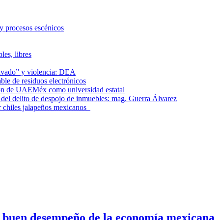
 y procesos escénicos
les, libres
lavado” y violencia: DEA
le de residuos electrónicos
ción de UAEMéx como universidad estatal
el delito de despojo de inmuebles: mag. Guerra Álvarez
r chiles jalapeños mexicanos
n buen desempeño de la economía mexicana