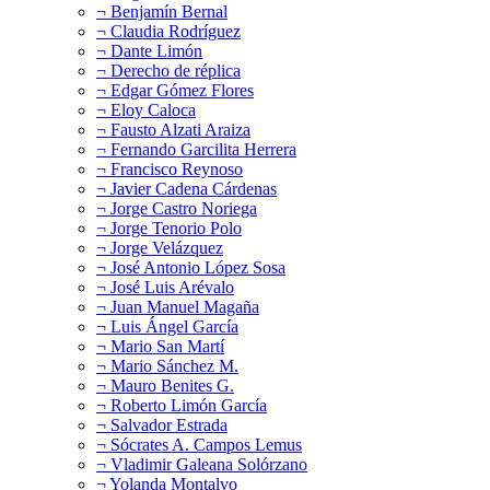
¬ Benjamín Bernal
¬ Claudia Rodríguez
¬ Dante Limón
¬ Derecho de réplica
¬ Edgar Gómez Flores
¬ Eloy Caloca
¬ Fausto Alzati Araiza
¬ Fernando Garcilita Herrera
¬ Francisco Reynoso
¬ Javier Cadena Cárdenas
¬ Jorge Castro Noriega
¬ Jorge Tenorio Polo
¬ Jorge Velázquez
¬ José Antonio López Sosa
¬ José Luis Arévalo
¬ Juan Manuel Magaña
¬ Luis Ángel García
¬ Mario San Martí
¬ Mario Sánchez M.
¬ Mauro Benites G.
¬ Roberto Limón García
¬ Salvador Estrada
¬ Sócrates A. Campos Lemus
¬ Vladimir Galeana Solórzano
¬ Yolanda Montalvo