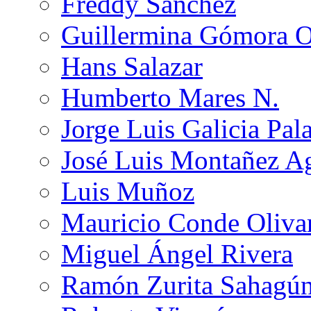
Freddy Sánchez
Guillermina Gómora 
Hans Salazar
Humberto Mares N.
Jorge Luis Galicia Pal
José Luis Montañez Ag
Luis Muñoz
Mauricio Conde Oliva
Miguel Ángel Rivera
Ramón Zurita Sahagú