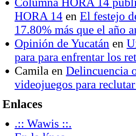
Columna HORA 14 public
HORA 14
en
El festejo 
17.80% más que el año 
Opinión de Yucatán
en
U
para para enfrentar los re
Camila
en
Delincuencia o
videojuegos para recluta
Enlaces
.:: Wawis ::.