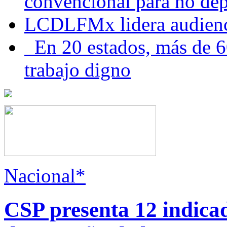
convencional para no dep
LCDLFMx lidera audienc
En 20 estados, más de 6
trabajo digno
Nacional*
CSP presenta 12 indica