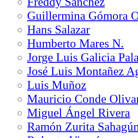
Freddy Sánchez
Guillermina Gómora 
Hans Salazar
Humberto Mares N.
Jorge Luis Galicia Pal
José Luis Montañez Ag
Luis Muñoz
Mauricio Conde Oliva
Miguel Ángel Rivera
Ramón Zurita Sahagú