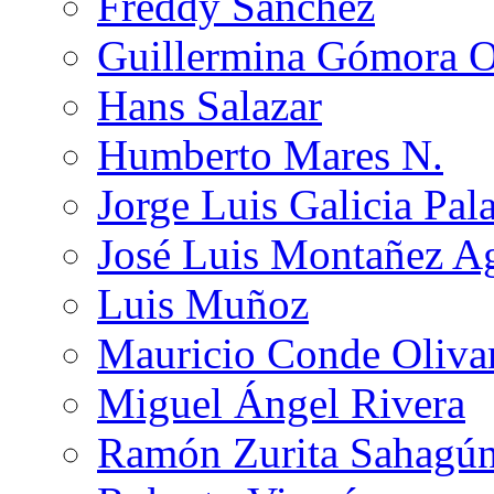
Freddy Sánchez
Guillermina Gómora 
Hans Salazar
Humberto Mares N.
Jorge Luis Galicia Pal
José Luis Montañez Ag
Luis Muñoz
Mauricio Conde Oliva
Miguel Ángel Rivera
Ramón Zurita Sahagú