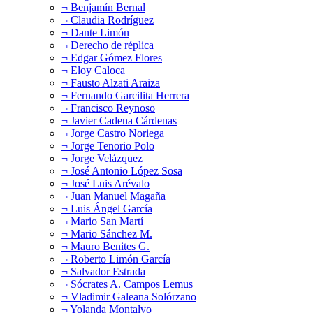
¬ Benjamín Bernal
¬ Claudia Rodríguez
¬ Dante Limón
¬ Derecho de réplica
¬ Edgar Gómez Flores
¬ Eloy Caloca
¬ Fausto Alzati Araiza
¬ Fernando Garcilita Herrera
¬ Francisco Reynoso
¬ Javier Cadena Cárdenas
¬ Jorge Castro Noriega
¬ Jorge Tenorio Polo
¬ Jorge Velázquez
¬ José Antonio López Sosa
¬ José Luis Arévalo
¬ Juan Manuel Magaña
¬ Luis Ángel García
¬ Mario San Martí
¬ Mario Sánchez M.
¬ Mauro Benites G.
¬ Roberto Limón García
¬ Salvador Estrada
¬ Sócrates A. Campos Lemus
¬ Vladimir Galeana Solórzano
¬ Yolanda Montalvo