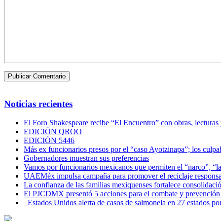
Noticias recientes
El Foro Shakespeare recibe “El Encuentro” con obras, lecturas
EDICIÓN QROO
EDICIÓN 5446
Más ex funcionarios presos por el “caso Ayotzinapa”; los culpab
Gobernadores muestran sus preferencias
Vamos por funcionarios mexicanos que permiten el “narco”, “
UAEMéx impulsa campaña para promover el reciclaje responsab
La confianza de las familias mexiquenses fortalece consolida
El PJCDMX presentó 5 acciones para el combate y prevención d
Estados Unidos alerta de casos de salmonela en 27 estados po