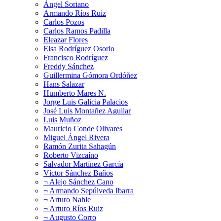
Ángel Soriano
Armando Ríos Ruiz
Carlos Pozos
Carlos Ramos Padilla
Eleazar Flores
Elsa Rodríguez Osorio
Francisco Rodríguez
Freddy Sánchez
Guillermina Gómora Ordóñez
Hans Salazar
Humberto Mares N.
Jorge Luis Galicia Palacios
José Luis Montañez Aguilar
Luis Muñoz
Mauricio Conde Olivares
Miguel Ángel Rivera
Ramón Zurita Sahagún
Roberto Vizcaíno
Salvador Martínez García
Víctor Sánchez Baños
¬ Alejo Sánchez Cano
¬ Armando Sepúlveda Ibarra
¬ Arturo Nahle
¬ Arturo Ríos Ruiz
¬ Augusto Corro