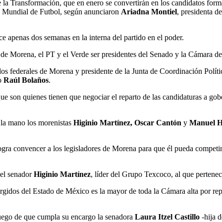
a Transformación, que en enero se convertirán en los candidatos form
el Mundial de Futbol, según anunciaron
Ariadna Montiel
, presidenta 
e apenas dos semanas en la interna del partido en el poder.
 de Morena, el PT y el Verde ser presidentes del Senado y la Cámara d
s federales de Morena y presidente de la Junta de Coordinación Política
ño
Raúl Bolaños
.
que son quienes tienen que negociar el reparto de las candidaturas a gob
 la mano los morenistas
Higinio Martínez, Oscar Cantón
y
Manuel H
ogra convencer a los legisladores de Morena para que él pueda competir
 el senador
Higinio Martínez
, líder del Grupo Texcoco, al que pertene
gidos del Estado de México es la mayor de toda la Cámara alta por rep
 luego de que cumpla su encargo la senadora
Laura Itzel
Castillo
-hija d