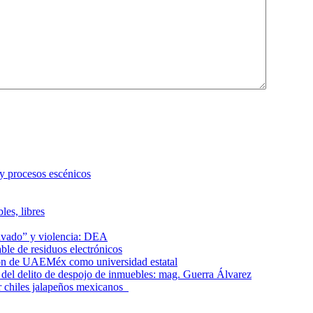
 y procesos escénicos
les, libres
lavado” y violencia: DEA
le de residuos electrónicos
ción de UAEMéx como universidad estatal
el delito de despojo de inmuebles: mag. Guerra Álvarez
r chiles jalapeños mexicanos