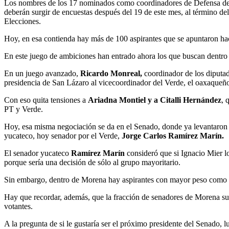
Los nombres de los 17 nominados como coordinadores de Defensa de l
deberán surgir de encuestas después del 19 de este mes, al término d
Elecciones.
Hoy, en esa contienda hay más de 100 aspirantes que se apuntaron hac
En este juego de ambiciones han entrado ahora los que buscan dentro
En un juego avanzado,
Ricardo Monreal,
coordinador de los diputado
presidencia de San Lázaro al vicecoordinador del Verde, el oaxaque
Con eso quita tensiones a
Ariadna Montiel y a Citalli Hernández
, 
PT y Verde.
Hoy, esa misma negociación se da en el Senado, donde ya levantaron
yucateco,
hoy senador por el Verde,
Jorge Carlos Ramírez Marín.
El senador yucateco
Ramírez Marín
consideró que si Ignacio Mier l
porque sería una decisión de sólo al grupo mayoritario.
Sin embargo, dentro de Morena hay aspirantes con mayor peso como
Hay que recordar, además, que la fracción de senadores de Morena sur
votantes.
A la pregunta de si le gustaría ser el próximo presidente del Senado,