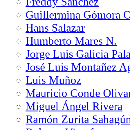
Freddy Sánchez
Guillermina Gómora 
Hans Salazar
Humberto Mares N.
Jorge Luis Galicia Pal
José Luis Montañez Ag
Luis Muñoz
Mauricio Conde Oliva
Miguel Ángel Rivera
Ramón Zurita Sahagú