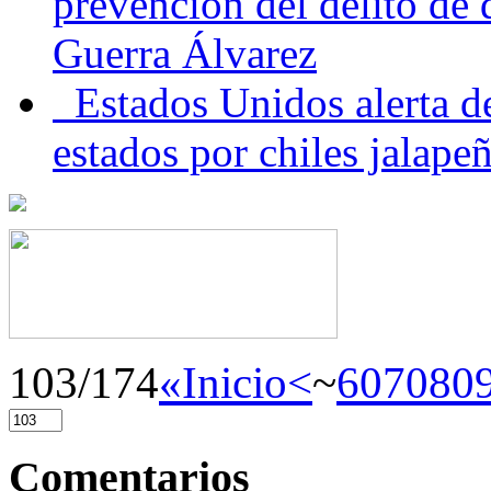
prevención del delito de
Guerra Álvarez
Estados Unidos alerta de
estados por chiles jala
103/174
«Inicio
<
~
60
70
80
Comentarios