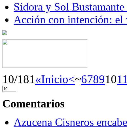
Sidora y Sol Bustamante
Acción con intención: el
10/181
«Inicio
<
~
6
7
8
9
10
1
Comentarios
Azucena Cisneros encabez