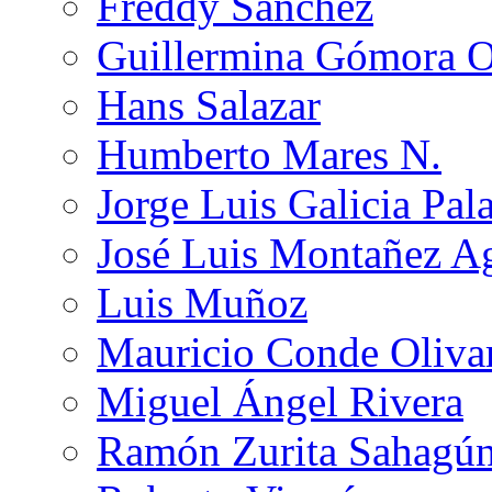
Freddy Sánchez
Guillermina Gómora 
Hans Salazar
Humberto Mares N.
Jorge Luis Galicia Pal
José Luis Montañez Ag
Luis Muñoz
Mauricio Conde Oliva
Miguel Ángel Rivera
Ramón Zurita Sahagú