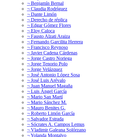
¬ Benjamín Bernal
¬ Claudia Rodríguez
¬ Dante Limón
¬ Derecho de réplica
¬ Edgar Gómez Flores
¬ Eloy Caloca
¬ Fausto Alzati Araiza
¬ Fernando Garcilita Herrera
¬ Francisco Reynoso
¬ Javier Cadena Cárdenas
¬ Jorge Castro Noriega
¬ Jorge Tenorio Polo
¬ Jorge Velázquez
¬ José Antonio López Sosa
¬ José Luis Arévalo
¬ Juan Manuel Magaña
¬ Luis Ángel García
¬ Mario San Martí
¬ Mario Sánchez M.
¬ Mauro Benites G.
¬ Roberto Limón García
¬ Salvador Estrada
¬ Sócrates A. Campos Lemus
¬ Vladimir Galeana Solórzano
¬ Yolanda Montalvo