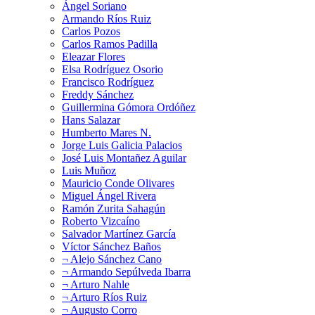
Ángel Soriano
Armando Ríos Ruiz
Carlos Pozos
Carlos Ramos Padilla
Eleazar Flores
Elsa Rodríguez Osorio
Francisco Rodríguez
Freddy Sánchez
Guillermina Gómora Ordóñez
Hans Salazar
Humberto Mares N.
Jorge Luis Galicia Palacios
José Luis Montañez Aguilar
Luis Muñoz
Mauricio Conde Olivares
Miguel Ángel Rivera
Ramón Zurita Sahagún
Roberto Vizcaíno
Salvador Martínez García
Víctor Sánchez Baños
¬ Alejo Sánchez Cano
¬ Armando Sepúlveda Ibarra
¬ Arturo Nahle
¬ Arturo Ríos Ruiz
¬ Augusto Corro