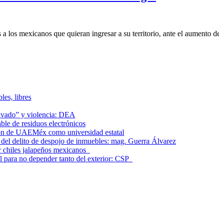
a los mexicanos que quieran ingresar a su territorio, ante el aumento d
les, libres
lavado” y violencia: DEA
le de residuos electrónicos
ción de UAEMéx como universidad estatal
el delito de despojo de inmuebles: mag. Guerra Álvarez
r chiles jalapeños mexicanos
l para no depender tanto del exterior: CSP