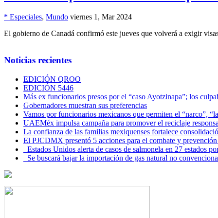
* Especiales
,
Mundo
viernes 1, Mar 2024
El gobierno de Canadá confirmó este jueves que volverá a exigir visas 
Noticias recientes
EDICIÓN QROO
EDICIÓN 5446
Más ex funcionarios presos por el “caso Ayotzinapa”; los culpab
Gobernadores muestran sus preferencias
Vamos por funcionarios mexicanos que permiten el “narco”, “
UAEMéx impulsa campaña para promover el reciclaje responsab
La confianza de las familias mexiquenses fortalece consolida
El PJCDMX presentó 5 acciones para el combate y prevención d
Estados Unidos alerta de casos de salmonela en 27 estados po
Se buscará bajar la importación de gas natural no convenciona