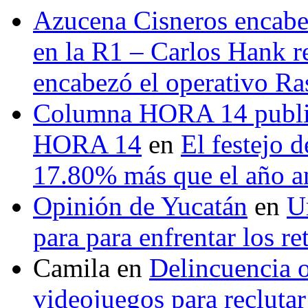
Azucena Cisneros encabez
en la R1 – Carlos Hank r
encabezó el operativo Ras
Columna HORA 14 public
HORA 14
en
El festejo 
17.80% más que el año 
Opinión de Yucatán
en
U
para para enfrentar los re
Camila
en
Delincuencia o
videojuegos para recluta