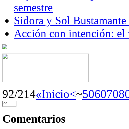
semestre
Sidora y Sol Bustamante
Acción con intención: el
92/214
«Inicio
<
~
50
60
70
8
Comentarios