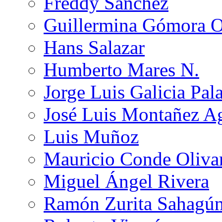
Freddy Sánchez
Guillermina Gómora 
Hans Salazar
Humberto Mares N.
Jorge Luis Galicia Pal
José Luis Montañez Ag
Luis Muñoz
Mauricio Conde Oliva
Miguel Ángel Rivera
Ramón Zurita Sahagú