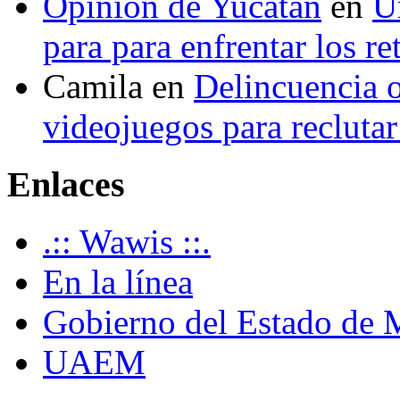
Opinión de Yucatán
en
U
para para enfrentar los re
Camila
en
Delincuencia o
videojuegos para recluta
Enlaces
.:: Wawis ::.
En la línea
Gobierno del Estado de 
UAEM