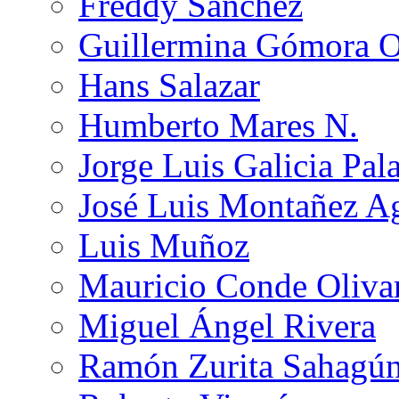
Freddy Sánchez
Guillermina Gómora 
Hans Salazar
Humberto Mares N.
Jorge Luis Galicia Pal
José Luis Montañez Ag
Luis Muñoz
Mauricio Conde Oliva
Miguel Ángel Rivera
Ramón Zurita Sahagú