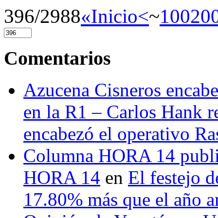
396/2988
«Inicio
<
~
100
20
Comentarios
Azucena Cisneros encabez
en la R1 – Carlos Hank r
encabezó el operativo Ras
Columna HORA 14 public
HORA 14
en
El festejo 
17.80% más que el año 