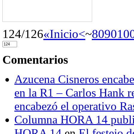
124/126
«Inicio
<
~
80
90
10
Comentarios
Azucena Cisneros encabez
en la R1 – Carlos Hank r
encabezó el operativo Ras
Columna HORA 14 public
HORA 14
en
El festejo 