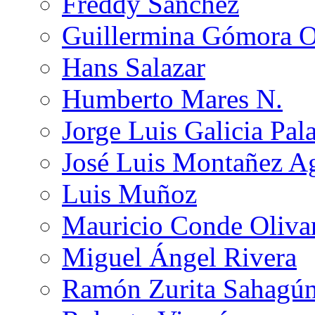
Freddy Sánchez
Guillermina Gómora 
Hans Salazar
Humberto Mares N.
Jorge Luis Galicia Pal
José Luis Montañez Ag
Luis Muñoz
Mauricio Conde Oliva
Miguel Ángel Rivera
Ramón Zurita Sahagú