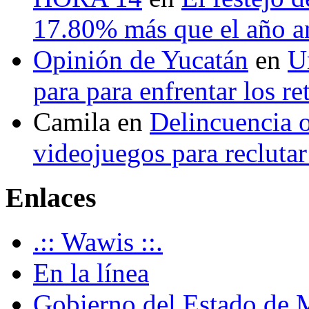
17.80% más que el año 
Opinión de Yucatán
en
U
para para enfrentar los re
Camila
en
Delincuencia o
videojuegos para recluta
Enlaces
.:: Wawis ::.
En la línea
Gobierno del Estado de 