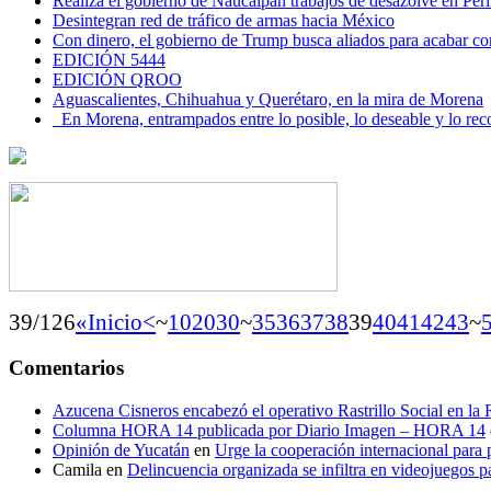
Realiza el gobierno de Naucalpan trabajos de desazolve en Peri
Desintegran red de tráfico de armas hacia México
Con dinero, el gobierno de Trump busca aliados para acabar con
EDICIÓN 5444
EDICIÓN QROO
Aguascalientes, Chihuahua y Querétaro, en la mira de Morena
En Morena, entrampados entre lo posible, lo deseable y lo 
39/126
«Inicio
<
~
10
20
30
~
35
36
37
38
39
40
41
42
43
~
Comentarios
Azucena Cisneros encabezó el operativo Rastrillo Social en la
Columna HORA 14 publicada por Diario Imagen – HORA 14
Opinión de Yucatán
en
Urge la cooperación internacional para p
Camila
en
Delincuencia organizada se infiltra en videojuegos p