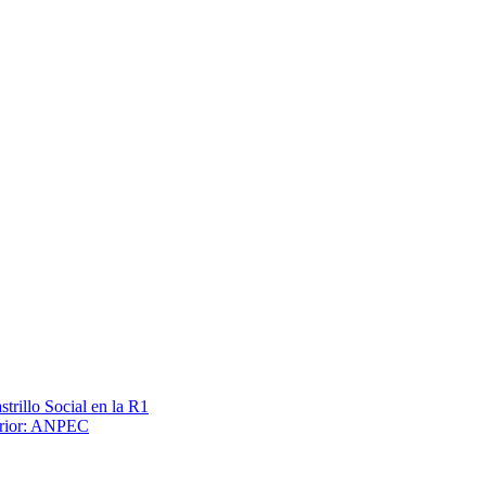
trillo Social en la R1
terior: ANPEC