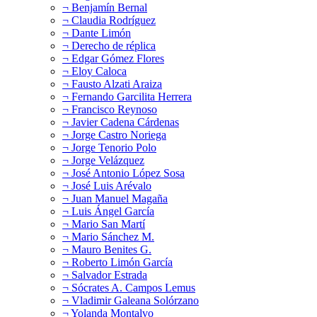
¬ Benjamín Bernal
¬ Claudia Rodríguez
¬ Dante Limón
¬ Derecho de réplica
¬ Edgar Gómez Flores
¬ Eloy Caloca
¬ Fausto Alzati Araiza
¬ Fernando Garcilita Herrera
¬ Francisco Reynoso
¬ Javier Cadena Cárdenas
¬ Jorge Castro Noriega
¬ Jorge Tenorio Polo
¬ Jorge Velázquez
¬ José Antonio López Sosa
¬ José Luis Arévalo
¬ Juan Manuel Magaña
¬ Luis Ángel García
¬ Mario San Martí
¬ Mario Sánchez M.
¬ Mauro Benites G.
¬ Roberto Limón García
¬ Salvador Estrada
¬ Sócrates A. Campos Lemus
¬ Vladimir Galeana Solórzano
¬ Yolanda Montalvo