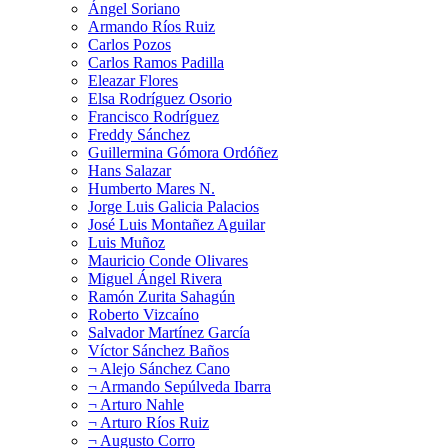
Ángel Soriano
Armando Ríos Ruiz
Carlos Pozos
Carlos Ramos Padilla
Eleazar Flores
Elsa Rodríguez Osorio
Francisco Rodríguez
Freddy Sánchez
Guillermina Gómora Ordóñez
Hans Salazar
Humberto Mares N.
Jorge Luis Galicia Palacios
José Luis Montañez Aguilar
Luis Muñoz
Mauricio Conde Olivares
Miguel Ángel Rivera
Ramón Zurita Sahagún
Roberto Vizcaíno
Salvador Martínez García
Víctor Sánchez Baños
¬ Alejo Sánchez Cano
¬ Armando Sepúlveda Ibarra
¬ Arturo Nahle
¬ Arturo Ríos Ruiz
¬ Augusto Corro