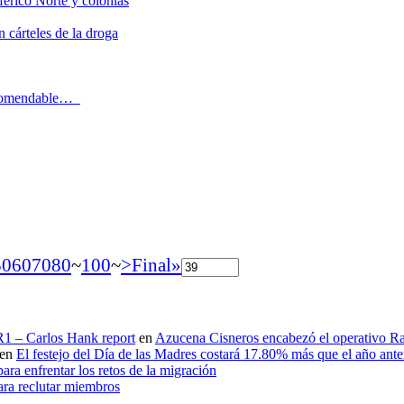
férico Norte y colonias
 cárteles de la droga
recomendable…
50
60
70
80
~
100
~
>
Final»
 R1 – Carlos Hank report
en
Azucena Cisneros encabezó el operativo Ras
en
El festejo del Día de las Madres costará 17.80% más que el año an
ara enfrentar los retos de la migración
ara reclutar miembros