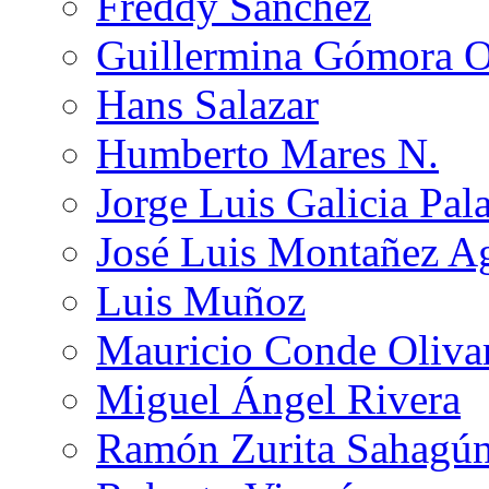
Freddy Sánchez
Guillermina Gómora 
Hans Salazar
Humberto Mares N.
Jorge Luis Galicia Pal
José Luis Montañez Ag
Luis Muñoz
Mauricio Conde Oliva
Miguel Ángel Rivera
Ramón Zurita Sahagú