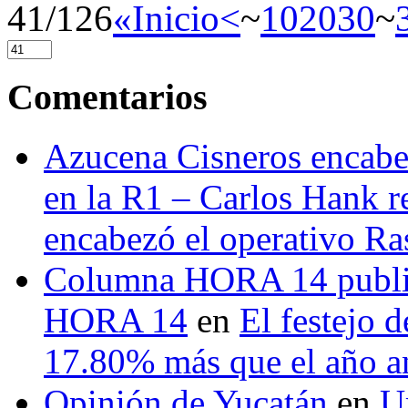
41/126
«Inicio
<
~
10
20
30
~
Comentarios
Azucena Cisneros encabez
en la R1 – Carlos Hank r
encabezó el operativo Ras
Columna HORA 14 public
HORA 14
en
El festejo 
17.80% más que el año 
Opinión de Yucatán
en
U