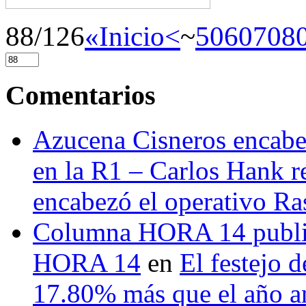
88/126
«Inicio
<
~
50
60
70
8
Comentarios
Azucena Cisneros encabez
en la R1 – Carlos Hank r
encabezó el operativo Ras
Columna HORA 14 public
HORA 14
en
El festejo 
17.80% más que el año 