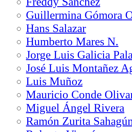
Freddy Sánchez
Guillermina Gómora 
Hans Salazar
Humberto Mares N.
Jorge Luis Galicia Pal
José Luis Montañez Ag
Luis Muñoz
Mauricio Conde Oliva
Miguel Ángel Rivera
Ramón Zurita Sahagú