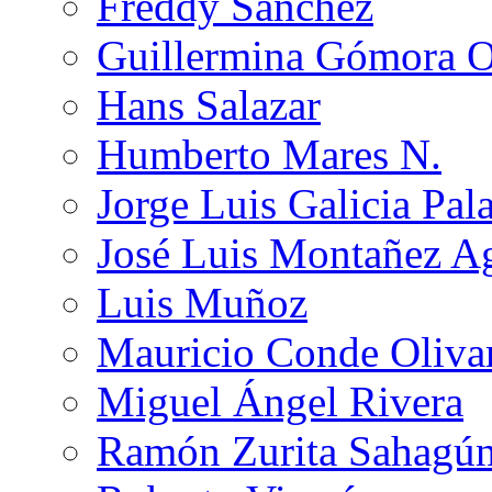
Freddy Sánchez
Guillermina Gómora 
Hans Salazar
Humberto Mares N.
Jorge Luis Galicia Pal
José Luis Montañez Ag
Luis Muñoz
Mauricio Conde Oliva
Miguel Ángel Rivera
Ramón Zurita Sahagú