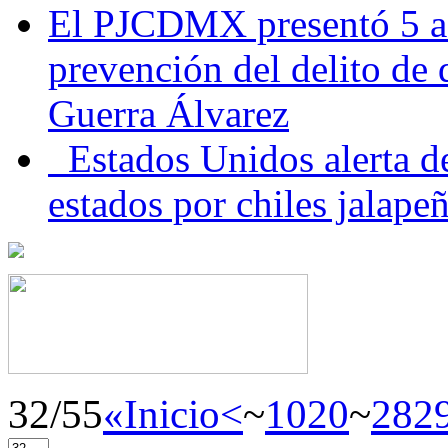
El PJCDMX presentó 5 ac
prevención del delito de
Guerra Álvarez
Estados Unidos alerta de
estados por chiles jala
32/55
«Inicio
<
~
10
20
~
28
2