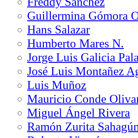
Freddy Sánchez
Guillermina Gómora 
Hans Salazar
Humberto Mares N.
Jorge Luis Galicia Pal
José Luis Montañez Ag
Luis Muñoz
Mauricio Conde Oliva
Miguel Ángel Rivera
Ramón Zurita Sahagú