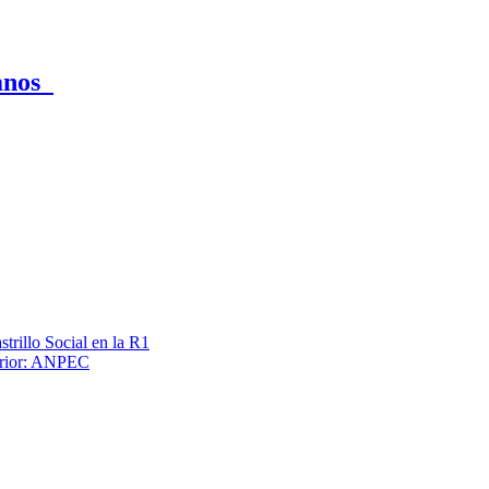
canos
trillo Social en la R1
terior: ANPEC