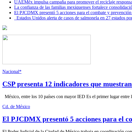
UAEMéx impulsa campaña para promover el reciclaje responsab
La confianza de las familias mexiquenses fortalece consolida
El PJCDMX presentó 5 acciones para el combate y prevención d
Estados Unidos alerta de casos de salmonela en 27 estados po
Nacional*
CSP presenta 12 indicadores que muestra
México, entre los 10 países con mayor IED Es el primer lugar entre lo
Cd. de México
El PJCDMX presentó 5 acciones para el co
El Poder Judicial de la Ciudad de México trabaja en coordinación con la