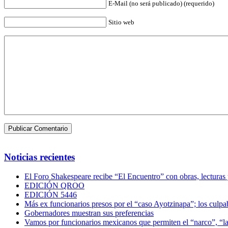
E-Mail (no será publicado) (requerido)
Sitio web
Noticias recientes
El Foro Shakespeare recibe “El Encuentro” con obras, lecturas
EDICIÓN QROO
EDICIÓN 5446
Más ex funcionarios presos por el “caso Ayotzinapa”; los culpab
Gobernadores muestran sus preferencias
Vamos por funcionarios mexicanos que permiten el “narco”, “