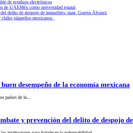
le de residuos electrónicos
ción de UAEMéx como universidad estatal
el delito de despojo de inmuebles: mag. Guerra Álvarez
r chiles jalapeños mexicanos
n buen desempeño de la economía mexicana
s países de la...
mbate y prevención del delito de despojo d
s instituciones para fortalecer la gobernabilidad...