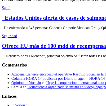
Salud
Estados Unidos alerta de casos de salmone
Ha enfermado a 345 personas Cadenas Chipotle Mexican Grill y Qdoba
Seguridad
Ofrece EU más de 100 mdd de recompensa 
Heredero de “El Mencho”, principal objetivo Se usarán todas las herram
Comentarios
Azucena Cisneros encabezó el operativo Rastrillo Social en la
Columna HORA 14 publicada por Diario Imagen – HORA 14
Opinión de Yucatán
en
Urge la cooperación internacional para p
Camila
en
Delincuencia organizada se infiltra en videojuegos p
Enlaces
.:: Wawis ::.