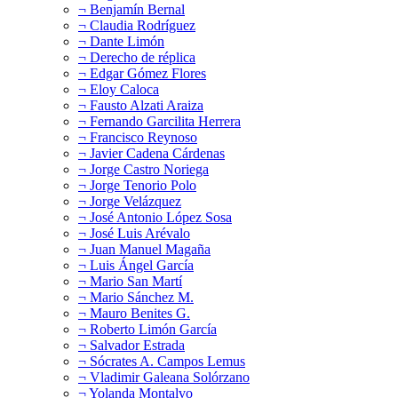
¬ Benjamín Bernal
¬ Claudia Rodríguez
¬ Dante Limón
¬ Derecho de réplica
¬ Edgar Gómez Flores
¬ Eloy Caloca
¬ Fausto Alzati Araiza
¬ Fernando Garcilita Herrera
¬ Francisco Reynoso
¬ Javier Cadena Cárdenas
¬ Jorge Castro Noriega
¬ Jorge Tenorio Polo
¬ Jorge Velázquez
¬ José Antonio López Sosa
¬ José Luis Arévalo
¬ Juan Manuel Magaña
¬ Luis Ángel García
¬ Mario San Martí
¬ Mario Sánchez M.
¬ Mauro Benites G.
¬ Roberto Limón García
¬ Salvador Estrada
¬ Sócrates A. Campos Lemus
¬ Vladimir Galeana Solórzano
¬ Yolanda Montalvo