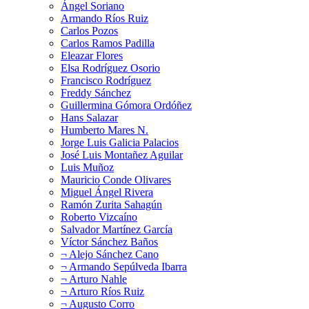
Ángel Soriano
Armando Ríos Ruiz
Carlos Pozos
Carlos Ramos Padilla
Eleazar Flores
Elsa Rodríguez Osorio
Francisco Rodríguez
Freddy Sánchez
Guillermina Gómora Ordóñez
Hans Salazar
Humberto Mares N.
Jorge Luis Galicia Palacios
José Luis Montañez Aguilar
Luis Muñoz
Mauricio Conde Olivares
Miguel Ángel Rivera
Ramón Zurita Sahagún
Roberto Vizcaíno
Salvador Martínez García
Víctor Sánchez Baños
¬ Alejo Sánchez Cano
¬ Armando Sepúlveda Ibarra
¬ Arturo Nahle
¬ Arturo Ríos Ruiz
¬ Augusto Corro