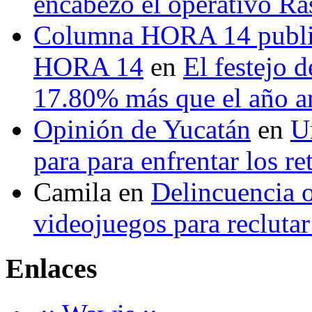
encabezó el operativo Ras
Columna HORA 14 public
HORA 14
en
El festejo 
17.80% más que el año 
Opinión de Yucatán
en
U
para para enfrentar los re
Camila
en
Delincuencia o
videojuegos para recluta
Enlaces