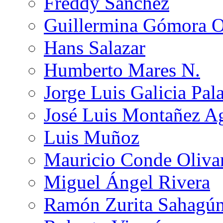
Freddy Sánchez
Guillermina Gómora 
Hans Salazar
Humberto Mares N.
Jorge Luis Galicia Pal
José Luis Montañez Ag
Luis Muñoz
Mauricio Conde Oliva
Miguel Ángel Rivera
Ramón Zurita Sahagú