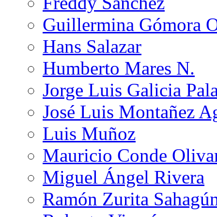
Freddy Sánchez
Guillermina Gómora 
Hans Salazar
Humberto Mares N.
Jorge Luis Galicia Pal
José Luis Montañez Ag
Luis Muñoz
Mauricio Conde Oliva
Miguel Ángel Rivera
Ramón Zurita Sahagú