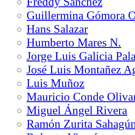
Freddy Sánchez
Guillermina Gómora 
Hans Salazar
Humberto Mares N.
Jorge Luis Galicia Pal
José Luis Montañez Ag
Luis Muñoz
Mauricio Conde Oliva
Miguel Ángel Rivera
Ramón Zurita Sahagú