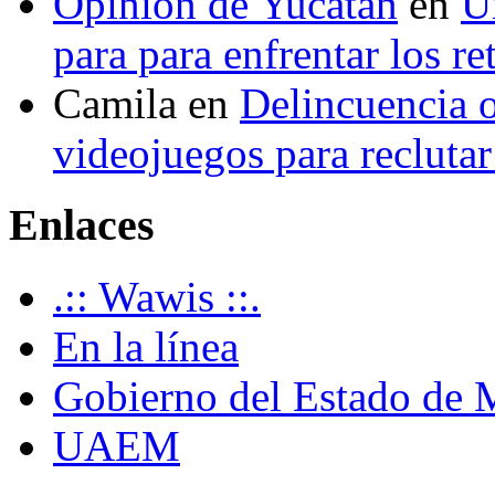
Opinión de Yucatán
en
U
para para enfrentar los re
Camila
en
Delincuencia o
videojuegos para recluta
Enlaces
.:: Wawis ::.
En la línea
Gobierno del Estado de 
UAEM