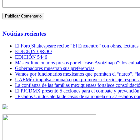
Noticias recientes
El Foro Shakespeare recibe “El Encuentro” con obras, lecturas
EDICIÓN QROO
EDICIÓN 5446
Más ex funcionarios presos por el “caso Ayotzinapa”; los culpab
Gobernadores muestran sus preferencias
Vamos por funcionarios mexicanos que permiten el “narco”, “
UAEMéx impulsa campaña para promover el reciclaje responsab
La confianza de las familias mexiquenses fortalece consolida
El PJCDMX presentó 5 acciones para el combate y prevención d
Estados Unidos alerta de casos de salmonela en 27 estados po