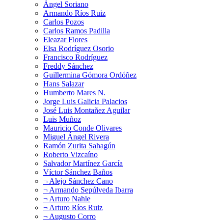
Ángel Soriano
Armando Ríos Ruiz
Carlos Pozos
Carlos Ramos Padilla
Eleazar Flores
Elsa Rodríguez Osorio
Francisco Rodríguez
Freddy Sánchez
Guillermina Gómora Ordóñez
Hans Salazar
Humberto Mares N.
Jorge Luis Galicia Palacios
José Luis Montañez Aguilar
Luis Muñoz
Mauricio Conde Olivares
Miguel Ángel Rivera
Ramón Zurita Sahagún
Roberto Vizcaíno
Salvador Martínez García
Víctor Sánchez Baños
¬ Alejo Sánchez Cano
¬ Armando Sepúlveda Ibarra
¬ Arturo Nahle
¬ Arturo Ríos Ruiz
¬ Augusto Corro