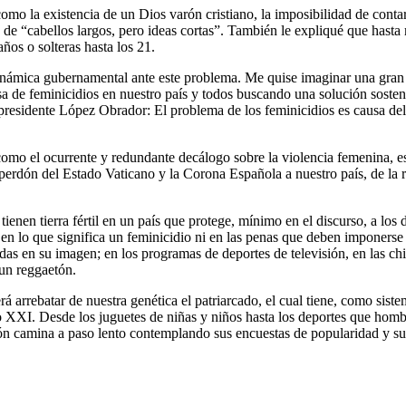
omo la existencia de un Dios varón cristiano, la imposibilidad de conta
 “cabellos largos, pero ideas cortas”. También le expliqué que hasta 
ños o solteras hasta los 21.
dinámica gubernamental ante este problema. Me quise imaginar una gran
tasa de feminicidios en nuestro país y todos buscando una solución sost
el presidente López Obrador: El problema de los feminicidios es causa de
í como el ocurrente y redundante decálogo sobre la violencia femenina, e
erdón del Estado Vaticano y la Corona Española a nuestro país, de la ri
 tienen tierra fértil en un país que protege, mínimo en el discurso, a lo
 en lo que significa un feminicidio ni en las penas que deben imponers
as en su imagen; en los programas de deportes de televisión, en las chi
un reggaetón.
rá arrebatar de nuestra genética el patriarcado, el cual tiene, como sis
glo XXI. Desde los juguetes de niñas y niños hasta los deportes que hom
ón camina a paso lento contemplando sus encuestas de popularidad y su