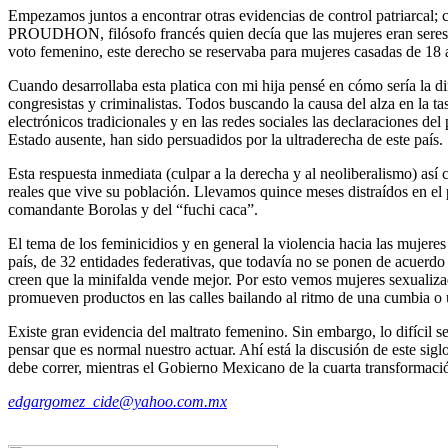
Empezamos juntos a encontrar otras evidencias de control patriarcal; c
PROUDHON, filósofo francés quien decía que las mujeres eran seres de
voto femenino, este derecho se reservaba para mujeres casadas de 18 a
Cuando desarrollaba esta platica con mi hija pensé en cómo sería la 
congresistas y criminalistas. Todos buscando la causa del alza en la 
electrónicos tradicionales y en las redes sociales las declaraciones d
Estado ausente, han sido persuadidos por la ultraderecha de este país.
Esta respuesta inmediata (culpar a la derecha y al neoliberalismo) as
reales que vive su población. Llevamos quince meses distraídos en el p
comandante Borolas y del “fuchi caca”.
El tema de los feminicidios y en general la violencia hacia las mujeres
país, de 32 entidades federativas, que todavía no se ponen de acuerdo
creen que la minifalda vende mejor. Por esto vemos mujeres sexualizad
promueven productos en las calles bailando al ritmo de una cumbia o 
Existe gran evidencia del maltrato femenino. Sin embargo, lo difícil se
pensar que es normal nuestro actuar. Ahí está la discusión de este si
debe correr, mientras el Gobierno Mexicano de la cuarta transformaci
edgargomez_cide@yahoo.com.mx