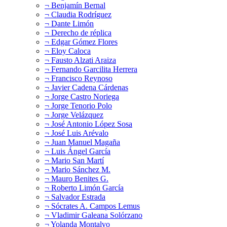
¬ Benjamín Bernal
¬ Claudia Rodríguez
¬ Dante Limón
¬ Derecho de réplica
¬ Edgar Gómez Flores
¬ Eloy Caloca
¬ Fausto Alzati Araiza
¬ Fernando Garcilita Herrera
¬ Francisco Reynoso
¬ Javier Cadena Cárdenas
¬ Jorge Castro Noriega
¬ Jorge Tenorio Polo
¬ Jorge Velázquez
¬ José Antonio López Sosa
¬ José Luis Arévalo
¬ Juan Manuel Magaña
¬ Luis Ángel García
¬ Mario San Martí
¬ Mario Sánchez M.
¬ Mauro Benites G.
¬ Roberto Limón García
¬ Salvador Estrada
¬ Sócrates A. Campos Lemus
¬ Vladimir Galeana Solórzano
¬ Yolanda Montalvo