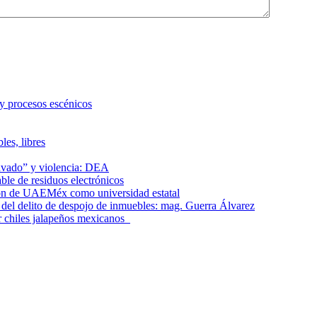
 y procesos escénicos
les, libres
lavado” y violencia: DEA
le de residuos electrónicos
ción de UAEMéx como universidad estatal
el delito de despojo de inmuebles: mag. Guerra Álvarez
r chiles jalapeños mexicanos