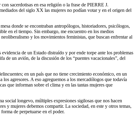
r con sacerdotisas en esa religión o la frase de PIERRE J.
mediados del siglo XX las mujeres no podían votar y en el origen del
 mesa donde se encontraban antropólogos, historiadores, psicólogos,
enible en el tiempo. Sin embargo, me encuentro en los medios
l neoliberalismo y los movimientos feministas, que buscan enfrentar al
s evidencia de un Estado distraído y por ende torpe ante los problemas
fa de un avión, de la discusión de los “puentes vacacionales”, del
s delincuentes; en un país que no tiene crecimiento económico, en un
e a los agresores. A eso agreguemos a los mercadólogos que todavía
cas que informan sobre el clima y en las tantas mujeres que
tema social longevo, múltiples expresiones sigilosas que nos hacen
bres y mujeres debemos compartir. La sociedad, en este y otros temas,
 forma de perpetuarse en el poder.