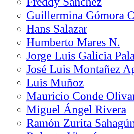
Freddy Sánchez
Guillermina Gómora 
Hans Salazar
Humberto Mares N.
Jorge Luis Galicia Pal
José Luis Montañez Ag
Luis Muñoz
Mauricio Conde Oliva
Miguel Ángel Rivera
Ramón Zurita Sahagú